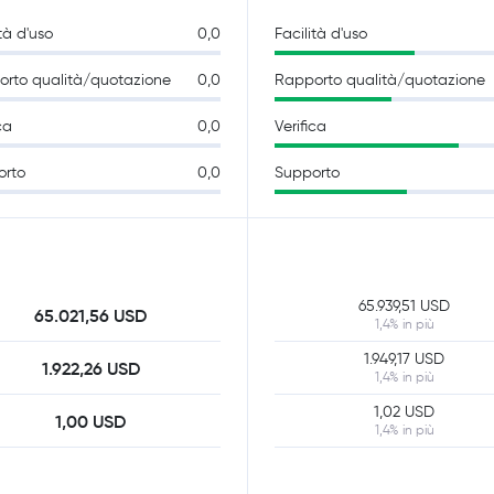
tà d'uso
0,0
Facilità d'uso
rto qualità/quotazione
0,0
Rapporto qualità/quotazione
ca
0,0
Verifica
orto
0,0
Supporto
65.939,51 USD
65.021,56 USD
1,4% in più
1.949,17 USD
1.922,26 USD
1,4% in più
1,02 USD
1,00 USD
1,4% in più