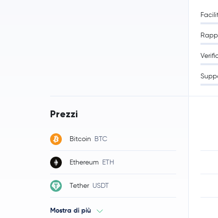
Facili
Rappo
Verifi
Supp
Prezzi
Bitcoin
BTC
Ethereum
ETH
Tether
USDT
Mostra di più