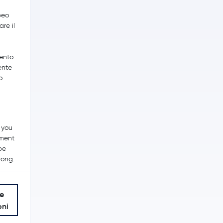
peo
re il
mento
ente
o
 you
tment
be
rong.
le
oni