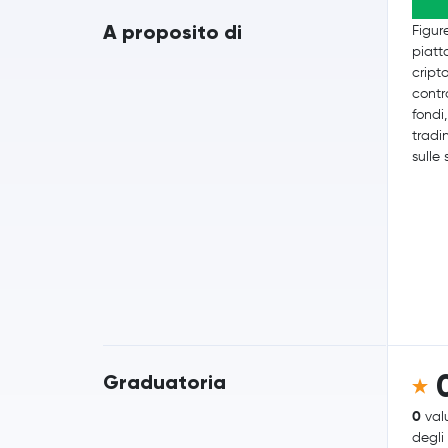
A proposito di
Figur
piatt
cripto
contr
fondi
tradi
sulle 
Graduatoria
0
val
degli