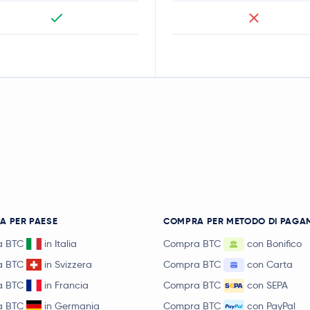
A PER PAESE
COMPRA PER METODO DI PAGA
a BTC
in Italia
Compra BTC
con Bonifico
a BTC
in Svizzera
Compra BTC
con Carta
a BTC
in Francia
Compra BTC
con SEPA
a BTC
in Germania
Compra BTC
con PayPal