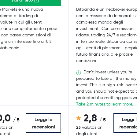
e Markets è una nuova
Bitpanda è un neobroker euro
aforma di trading di
con la missione di democratizza
valute in cui gli utenti
complesso mondo degli
ollano completamente i propri
investimenti. Con commissioni
, con basse commissioni di
ridotte, trading 24/7 e regola
ng e un interesse fino all'8%
in tempo reale, Bitpanda cons
stablecoin.
agli utenti di plasmare il propri
futuro finanziario, alle proprie
condizioni.
Don’t invest unless you’re
prepared to lose all the money
invest. This is a high-risk inves
and you should not expect to 
protected if something goes w
Take 2 minutes to learn more.
0,0
2,8
Leggi le
Leggi 
/ 5
/ 5
recensioni
recensi
23
utazioni
valutazioni
 utenti
degli utenti