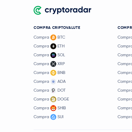
COMPRA CRIPTOVALUTE
COMPR
Compra
BTC
Compr
Compra
ETH
Compr
Compra
SOL
Compr
Compra
XRP
Compr
Compra
BNB
Compr
Compra
ADA
Compr
Compra
DOT
Compr
Compra
DOGE
Compr
Compra
SHIB
Compr
Compra
SUI
Compr