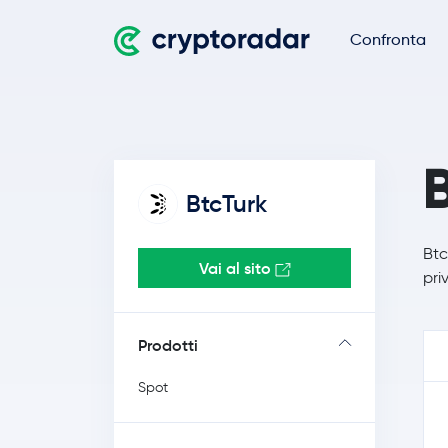
Confronta
BtcTurk
Btc
Vai al sito
pri
Prodotti
Spot