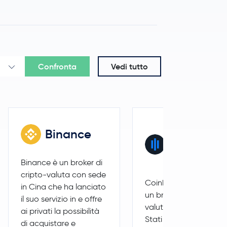
Confronta
Vedi tutto
-1,3 %
0,000005 USD
0,0 %
0,82 USD
0,0 %
0,68 USD
Binance
Coinbase
0,7 %
6,50 USD
Advance
Binance è un broker di
0,9 %
4,06 USD
cripto-valuta con sede
Coinbase Advanced è
in Cina che ha lanciato
un broker di cripto-
-2,8 %
1,65 USD
il suo servizio in e offre
valuta con sede in
ai privati la possibilità
Stati Uniti che ha
di acquistare e