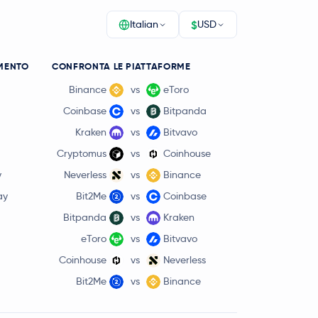
$
Italian
USD
MENTO
CONFRONTA LE PIATTAFORME
Binance
vs
eToro
Coinbase
vs
Bitpanda
Kraken
vs
Bitvavo
Cryptomus
vs
Coinhouse
y
Neverless
vs
Binance
ay
Bit2Me
vs
Coinbase
Bitpanda
vs
Kraken
eToro
vs
Bitvavo
Coinhouse
vs
Neverless
Bit2Me
vs
Binance
1,2 %
0,70 USD