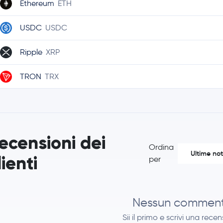
Ethereum
ETH
USDC
USDC
Ripple
XRP
TRON
TRX
Hyperliquid
HYPE
Dogecoin
DOGE
ecensioni dei
Ordina
Cardano
ADA
Ultime not
lienti
per
Chainlink
LINK
Stellar Lumens
XLM
Nessun commen
Sii il primo e scrivi una rece
Toncoin
TON