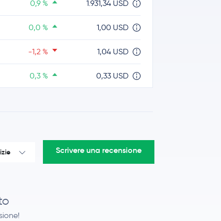
0,9 %
1.931,34 USD
0,0 %
1,00 USD
-1,2 %
1,04 USD
0,3 %
0,33 USD
3,5 %
57,01 USD
1,0 %
0,0700 USD
5,6 %
0,20 USD
Scrivere una recensione
izie
1,0 %
8,27 USD
0,8 %
0,16 USD
to
nsione!