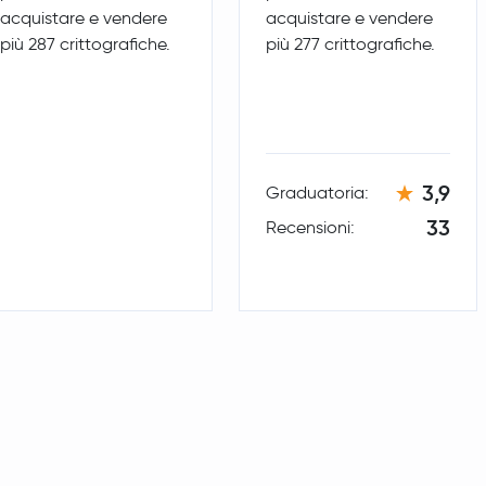
acquistare e vendere
acquistare e vendere
più 287 crittografiche.
più 277 crittografiche.
Ondo
ONDO
Official World Liberty Financial
WLFI
Aave
AAVE
3,9
Graduatoria:
Mantle
MNT
33
Recensioni:
Sky
SKY
Pepe
PEPE
Worldcoin
WLD
Tether Gold
XAUT
Ethereum Classic
ETC