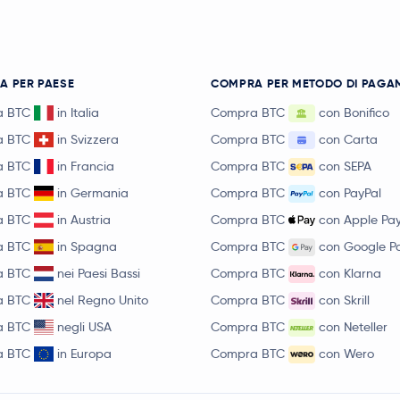
Ethena
ENA
Pump.fun
PUMP
A PER PAESE
COMPRA PER METODO DI PAGA
a BTC
in Italia
Compra BTC
con Bonifico
Polygon Ecosystem Token
POL
a BTC
in Svizzera
Compra BTC
con Carta
Algorand
ALGO
a BTC
in Francia
Compra BTC
con SEPA
a BTC
in Germania
Compra BTC
con PayPal
Quant
QNT
a BTC
in Austria
Compra BTC
con Apple Pa
a BTC
in Spagna
Compra BTC
con Google P
Render
RENDER
a BTC
nei Paesi Bassi
Compra BTC
con Klarna
Jupiter Exchange Token
JUP
a BTC
nel Regno Unito
Compra BTC
con Skrill
a BTC
negli USA
Compra BTC
con Neteller
Lighter
LIT
a BTC
in Europa
Compra BTC
con Wero
Filecoin
FIL