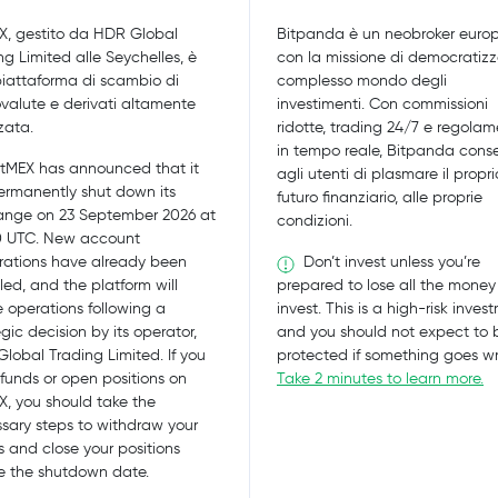
X, gestito da HDR Global
Bitpanda è un neobroker euro
ng Limited alle Seychelles, è
con la missione di democratizza
iattaforma di scambio di
complesso mondo degli
ovalute e derivati altamente
investimenti. Con commissioni
zata.
ridotte, trading 24/7 e regola
in tempo reale, Bitpanda cons
tMEX has announced that it
agli utenti di plasmare il propri
permanently shut down its
futuro finanziario, alle proprie
nge on 23 September 2026 at
condizioni.
0 UTC. New account
Don’t invest unless you’re
trations have already been
led, and the platform will
prepared to lose all the money
 operations following a
invest. This is a high-risk inves
egic decision by its operator,
and you should not expect to 
lobal Trading Limited. If you
protected if something goes w
funds or open positions on
Take 2 minutes to learn more.
X, you should take the
sary steps to withdraw your
s and close your positions
e the shutdown date.