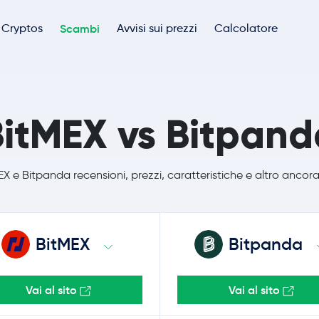
Cryptos
Scambi
Avvisi sui prezzi
Calcolatore
BitMEX vs Bitpand
X e Bitpanda recensioni, prezzi, caratteristiche e altro ancora
BitMEX
Bitpanda
Vai al sito
Vai al sito