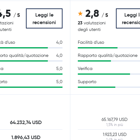
4,5
2,8
Leggi le
Leggi 
/ 5
/ 5
recensioni
recensi
23
tazioni
valutazioni
 utenti
degli utenti
tà d'uso
4,0
Facilità d'uso
rto qualità/quotazione
4,0
Rapporto qualità/quotazione
ca
5,0
Verifica
orto
5,0
Supporto
65.167,79 USD
64.232,74 USD
1,5% in più
1.923,23 USD
1.896,43 USD
1,4% in più