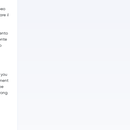
peo
re il
mento
ente
o
 you
tment
be
rong.