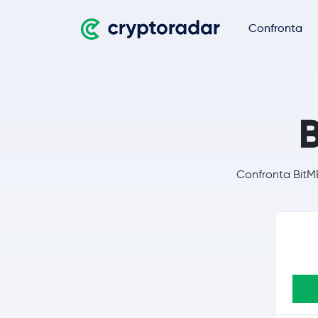
Confronta
Confronta BitME