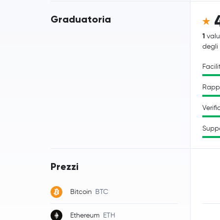
Graduatoria
1
valu
degli
Facili
Rappo
Verifi
Supp
Prezzi
Bitcoin
BTC
Ethereum
ETH