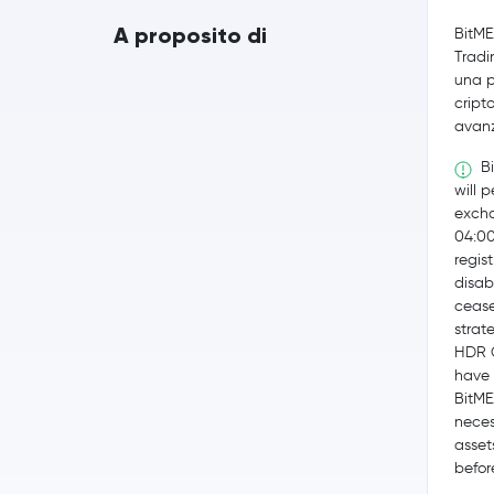
A proposito di
BitME
Tradi
una p
cript
avan
Bi
will 
excha
04:0
regis
disab
cease
strat
HDR G
have 
BitME
neces
asset
befor