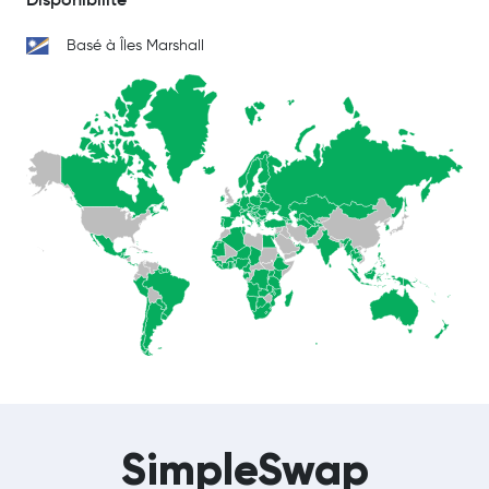
Basé à Îles Marshall
SimpleSwap