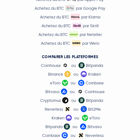
Achetez du BTC
par Google Pay
Achetez du BTC
par Klarna
Achetez du BTC
par Skrill
Achetez du BTC
par Neteller
Achetez du BTC
par Wero
COMPARER LES PLATEFORMES
Coinhouse
ou
Bitpanda
Binance
ou
Kraken
eToro
ou
Coinbase
Bitvavo
ou
Coinhouse
Cryptomus
ou
Bitpanda
Neverless
ou
Bit2Me
Kraken
ou
eToro
Bitpanda
ou
Bitvavo
Coinbase
ou
Neverless