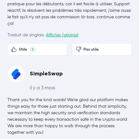
pratique pour les débutants, car il est facile à utiliser. Support
réactif, ils résolvent les problèmes très rapidement, j'aime aussi
Chainlink
LINK
le fait qu'il n'y ait pas de commission là-bas. continue comme
ça!
Stellar Lumens
XLM
Traduit de anglais.
Afficher l'original
Bitcoin Cash
BCH
Utile
Pas utile
1
Toncoin
TON
Litecoin
LTC
SimpleSwap
Sui
SUI
il y a 3 mois
Thank you for the kind words! We’re glad our platform makes
Polkadot
DOT
things easy for those just starting out. Behind that simplicity,
we maintain the high security and verification standards
SHIBA INU
SHIB
necessary to keep every transaction safe in the crypto world
We are more than happy to walk through the process
Avalanche
AVAX
together with you!