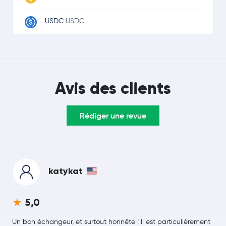
USDC
USDC
Ripple
XRP
TRON
TRX
Avis des clients
Lido Staked Ether
STETH
Rédiger une revue
Dogecoin
DOGE
LEO Token
LEO
Zcash
ZEC
katykat
Cardano
ADA
5,0
Monero
XMR
Un bon échangeur, et surtout honnête ! Il est particulièrement