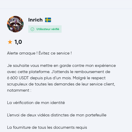
Uniswap
UNI
Inrich
NEAR Protocol
NEAR
Utilisateur vérifié
Aave
AAVE
1,0
Pepe
PEPE
Alerte arnaque ! Évitez ce service !
Je souhaite vous mettre en garde contre mon expérience
Filecoin
FIL
avec cette plateforme. J’attends le remboursement de
6 600 USDT depuis plus d’un mois. Malgré le respect
NEM
XEM
scrupuleux de toutes les demandes de leur service client,
notamment :
Cosmos
ATOM
La vérification de mon identité
Aptos
APT
L’envoi de deux vidéos distinctes de mon portefeuille
VeChain
VET
La fourniture de tous les documents requis