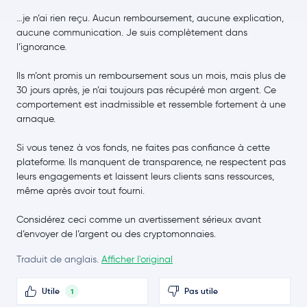
Dash
DASH
…je n’ai rien reçu. Aucun remboursement, aucune explication,
aucune communication. Je suis complètement dans
l’ignorance.
Tezos
XTZ
Ils m’ont promis un remboursement sous un mois, mais plus de
EOS
EOS
30 jours après, je n’ai toujours pas récupéré mon argent. Ce
comportement est inadmissible et ressemble fortement à une
IOTA
IOTA
arnaque.
Si vous tenez à vos fonds, ne faites pas confiance à cette
Polygon
MATIC
plateforme. Ils manquent de transparence, ne respectent pas
leurs engagements et laissent leurs clients sans ressources,
Neo
NEO
même après avoir tout fourni.
Maker
MKR
Considérez ceci comme un avertissement sérieux avant
d’envoyer de l’argent ou des cryptomonnaies.
Basic Attention Token
BAT
Traduit de anglais.
Afficher l'original
Solana
SOL
Utile
Pas utile
1