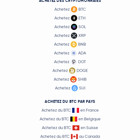
ACHETEZ DES CRYPTOMONNAIES
Achetez
BTC
Achetez
ETH
Achetez
SOL
Achetez
XRP
Achetez
BNB
Achetez
ADA
Achetez
DOT
Achetez
DOGE
Achetez
SHIB
Achetez
SUI
ACHETEZ DU BTC PAR PAYS
Achetez du BTC
en France
Achetez du BTC
en Belgique
Achetez du BTC
en Suisse
Achetez du BTC
au Canada