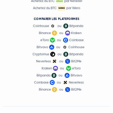
Achetez du BTC
par Neteller
Achetez du BTC
par Wero
COMPARER LES PLATEFORMES
Coinhouse
ou
Bitpanda
Binance
ou
Kraken
eToro
ou
Coinbase
Bitvavo
ou
Coinhouse
Cryptomus
ou
Bitpanda
Neverless
ou
Bit2Me
Kraken
ou
eToro
Bitpanda
ou
Bitvavo
Coinbase
ou
Neverless
Binance
ou
Bit2Me