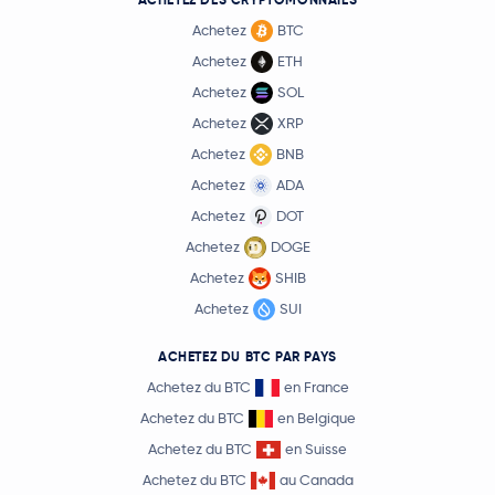
Achetez
BTC
Achetez
ETH
Achetez
SOL
Achetez
XRP
Achetez
BNB
Achetez
ADA
Achetez
DOT
Achetez
DOGE
Achetez
SHIB
Achetez
SUI
ACHETEZ DU BTC PAR PAYS
Achetez du BTC
en France
Achetez du BTC
en Belgique
Achetez du BTC
en Suisse
Achetez du BTC
au Canada