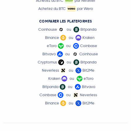
Achetez du BTC
par Neteller
Achetez du BTC
par Wero
COMPARER LES PLATEFORMES
Coinhouse
ou
Bitpanda
Binance
ou
Kraken
eToro
ou
Coinbase
Bitvavo
ou
Coinhouse
Cryptomus
ou
Bitpanda
Neverless
ou
Bit2Me
Kraken
ou
eToro
Bitpanda
ou
Bitvavo
Coinbase
ou
Neverless
Binance
ou
Bit2Me