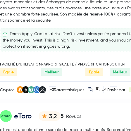
crypto-monnaies et des échanges de monnaie fiduciaire, une grande l
des swaps transparents, des outils avancés, une carte exclusive au
et une chambre forte sécurisée. Son modèle de réserve 100%+ garanti
transparence et la sécurité.
Terms Apply. Capital at risk. Don’t invest unless you’re prepared to
the money you invest. This is a high-risk investment, and you shouldn
protection if something goes wrong.
FACILITÉ D'UTILISATION
RAPPORT QUALITÉ / PRIX
VÉRIFICATION
SOUTIEN
Égale
Meilleur
Égale
Meilleur
Cryptos
Caractéristiques
Payer par
+33
+5
eToro
5
3,2
Revues
eToro est une plateforme sociale de trading multi-actifs. Sa caractéri