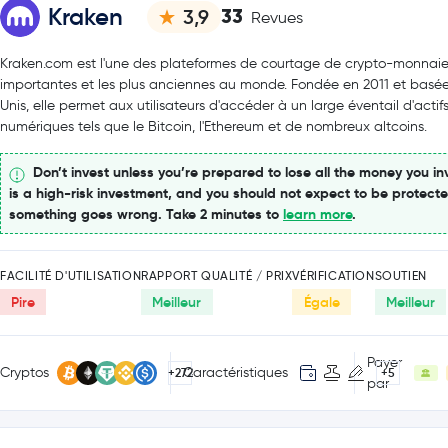
Kraken
33
3,9
Revues
Kraken.com est l'une des plateformes de courtage de crypto-monnaies
importantes et les plus anciennes au monde. Fondée en 2011 et basée
Unis, elle permet aux utilisateurs d'accéder à un large éventail d'actif
numériques tels que le Bitcoin, l'Ethereum et de nombreux altcoins.
Don’t invest unless you’re prepared to lose all the money you inv
is a high-risk investment, and you should not expect to be protecte
something goes wrong. Take 2 minutes to
learn more
.
FACILITÉ D'UTILISATION
RAPPORT QUALITÉ / PRIX
VÉRIFICATION
SOUTIEN
Pire
Meilleur
Égale
Meilleur
Payer
Cryptos
Caractéristiques
+272
+5
par