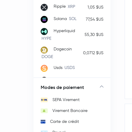
Ripple
XRP
1,05 $US
Solana
SOL
77,54 $US
Hyperliquid
55,30 $US
HYPE
Dogecoin
0,0712 $US
DOGE
Usds
USDS
Zcash
ZEC
531,44 $US
Modes de paiement
Cardano
ADA
0,20 $US
SEPA Virement
Wrapped Bitcoin
WBTC
Virement Bancaire
Chainlink
LINK
8,42 $US
Carte de crédit
Stellar Lumens