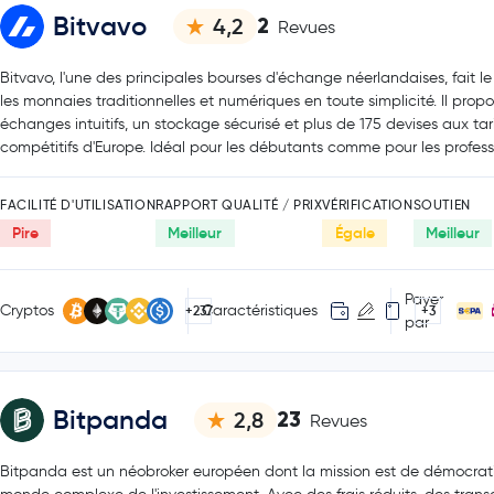
Bitvavo
2
4,2
Revues
Bitvavo, l'une des principales bourses d'échange néerlandaises, fait le 
les monnaies traditionnelles et numériques en toute simplicité. Il prop
échanges intuitifs, un stockage sécurisé et plus de 175 devises aux tari
compétitifs d'Europe. Idéal pour les débutants comme pour les profess
FACILITÉ D'UTILISATION
RAPPORT QUALITÉ / PRIX
VÉRIFICATION
SOUTIEN
Pire
Meilleur
Égale
Meilleur
Payer
Cryptos
Caractéristiques
+237
+3
par
Bitpanda
23
2,8
Revues
Bitpanda est un néobroker européen dont la mission est de démocrati