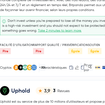
monde complexe de l'investissement. Avec des frais réduits, des trans
24h/24 et 7j/7 et un règlement en temps réel, Bitpanda permet aux uti
de façonner leur avenir financier, selon leurs propres conditions.
Don’t invest unless you’re prepared to lose all the money you inve
is a high-risk investment and you should not expect to be protected 
something goes wrong.
Take 2 minutes to learn more.
FACILITÉ D'UTILISATION
RAPPORT QUALITÉ / PRIX
VÉRIFICATION
SOUTIEN
Pire
Pire
Égale
Égale
Payer
Cryptos
Caractéristiques
+286
+5
par
Uphold
3
3,9
Revues
Uphold est au service de plus de 10 millions d'utilisateurs et propose 