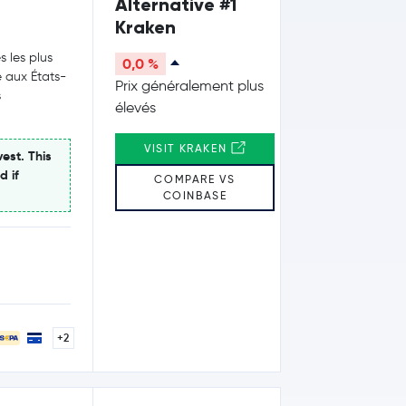
Alternative #1
Kraken
 les plus
0,0 %
 aux États-
Prix généralement plus
s
élevés
VISIT KRAKEN
est. This
d if
COMPARE VS
COINBASE
+2