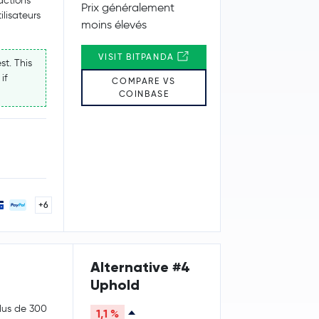
actions
Prix généralement
lisateurs
moins élevés
VISIT BITPANDA
st. This
if
COMPARE VS
COINBASE
+6
Alternative #4
Uphold
plus de 300
1,1 %