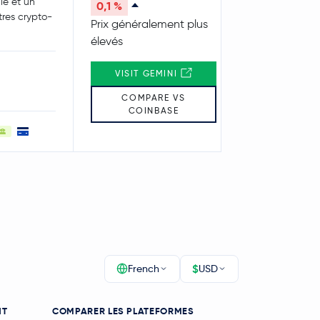
le et un
0,1 %
utres crypto-
Prix généralement plus
élevés
VISIT GEMINI
COMPARE VS
COINBASE
$
French
USD
NT
COMPARER LES PLATEFORMES