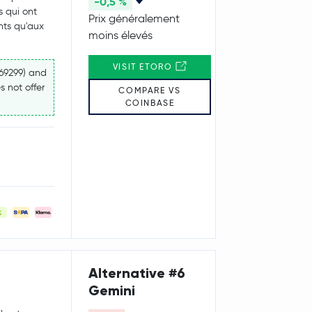
-0,5 %
s qui ont
Prix généralement
nts qu'aux
moins élevés
VISIT ETORO
769299) and
s not offer
COMPARE VS
COINBASE
Alternative #6
Gemini