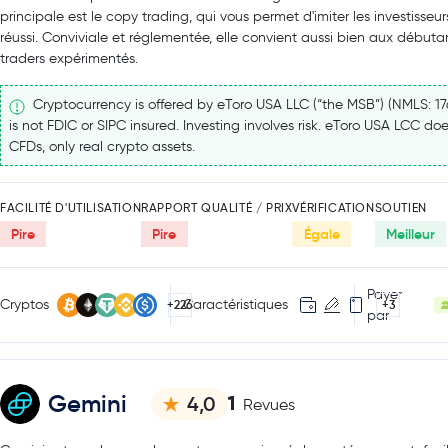
principale est le copy trading, qui vous permet d'imiter les investisseur
réussi. Conviviale et réglementée, elle convient aussi bien aux débuta
traders expérimentés.
Cryptocurrency is offered by eToro USA LLC (“the MSB”) (NMLS: 1
is not FDIC or SIPC insured. Investing involves risk. eToro USA LCC doe
CFDs, only real crypto assets.
FACILITÉ D'UTILISATION
RAPPORT QUALITÉ / PRIX
VÉRIFICATION
SOUTIEN
Pire
Pire
Égale
Meilleur
Payer
Cryptos
Caractéristiques
+226
+3
par
Gemini
1
4,0
Revues