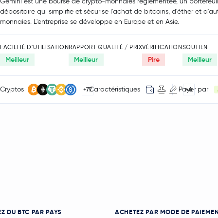
Gemini est une bourse de crypto-monnaies réglementée, un portefeuil
dépositaire qui simplifie et sécurise l'achat de bitcoins, d'éther et d'a
monnaies. L'entreprise se développe en Europe et en Asie.
FACILITÉ D'UTILISATION
RAPPORT QUALITÉ / PRIX
VÉRIFICATION
SOUTIEN
Meilleur
Meilleur
Pire
Meilleur
Cryptos
Caractéristiques
Payer par
+77
+6
Z DU BTC PAR PAYS
ACHETEZ PAR MODE DE PAIEME