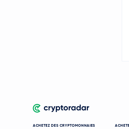
Polkadot
DOT
0,82 $US
SHIBA INU
0,000005 $US
SHIB
Uniswap
UNI
4,04 $US
Crypto.com Coin
CRO
NEAR Protocol
1,63 $US
NEAR
BitTensor
TAO
PAX Gold
PAXG
Ondo
ONDO
Official World Liberty
Financial
WLFI
ACHETEZ DES CRYPTOMONNAIES
ACHETE