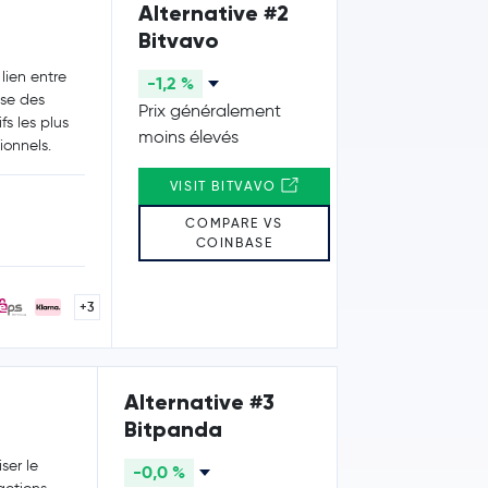
Alternative #2
Bitvavo
lien entre
-1,2 %
ose des
Prix généralement
fs les plus
moins élevés
ionnels.
VISIT BITVAVO
COMPARE VS
COINBASE
+3
Alternative #3
Bitpanda
ser le
-0,0 %