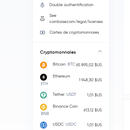
Double authentification
See
coinbase.com/legal/licenses
Cartes de cryptomonnaies
Cryptomonnaies
Bitcoin
BTC
65 895,02 $US
Ethereum
1 948,30 $US
ETH
Tether
USDT
1,01 $US
Binance Coin
613,12 $US
BNB
USDC
USDC
1,01 $US