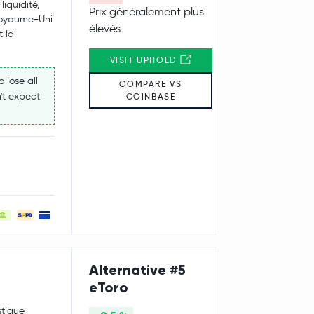
iquidité,
Prix généralement plus
 Royaume-Uni
élevés
t la
VISIT UPHOLD
 lose all
COMPARE VS
't expect
COINBASE
Alternative #5
eToro
stique