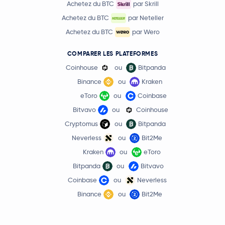
Achetez du BTC
par Skrill
Achetez du BTC
par Neteller
Achetez du BTC
par Wero
COMPARER LES PLATEFORMES
Coinhouse
ou
Bitpanda
Binance
ou
Kraken
eToro
ou
Coinbase
Bitvavo
ou
Coinhouse
Cryptomus
ou
Bitpanda
Neverless
ou
Bit2Me
Kraken
ou
eToro
Bitpanda
ou
Bitvavo
Coinbase
ou
Neverless
Binance
ou
Bit2Me