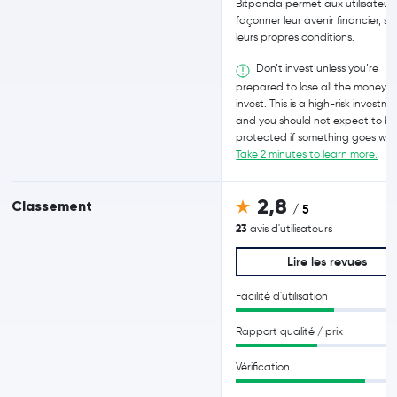
Bitpanda permet aux utilisateur
façonner leur avenir financier, se
leurs propres conditions.
Don’t invest unless you’re
prepared to lose all the money 
invest. This is a high-risk investm
and you should not expect to b
protected if something goes wro
Take 2 minutes to learn more.
2,8
Classement
/ 5
23
avis d'utilisateurs
Lire les revues
Facilité d'utilisation
Rapport qualité / prix
Vérification