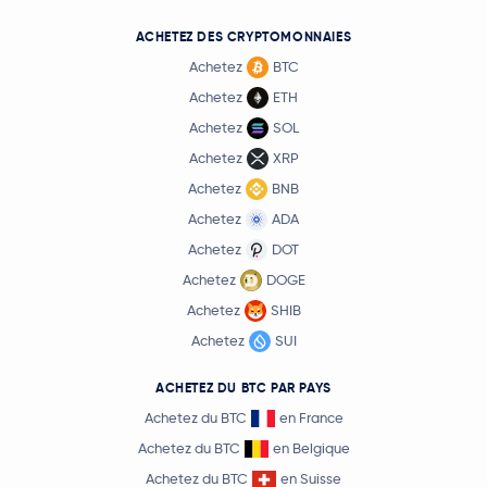
ACHETEZ DES CRYPTOMONNAIES
Achetez
BTC
Achetez
ETH
Achetez
SOL
Achetez
XRP
Achetez
BNB
Achetez
ADA
Achetez
DOT
Achetez
DOGE
Achetez
SHIB
Achetez
SUI
ACHETEZ DU BTC PAR PAYS
Achetez du BTC
en France
Achetez du BTC
en Belgique
Achetez du BTC
en Suisse