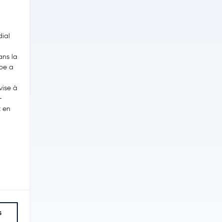
ial
ans la
ipe a
vise à
-
t en
s