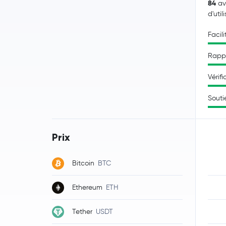
84
av
d'util
Facili
Rappo
Vérifi
Souti
Prix
Bitcoin
BTC
Ethereum
ETH
Tether
USDT