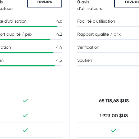
revues
revue
0
is
avis
isateurs
d'utilisateurs
té d'utilisation
4,6
Facilité d'utilisation
rt qualité / prix
4,2
Rapport qualité / prix
cation
4,4
Vérification
en
4,5
Soutien
65 118,68 $US
1 923,00 $US