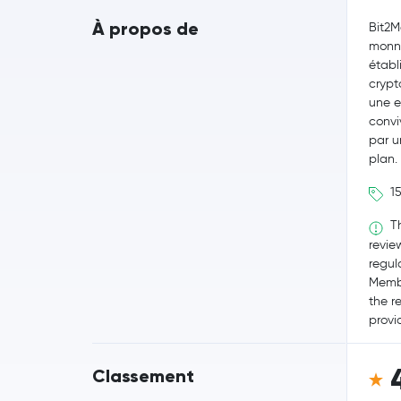
À propos de
Bit2M
monna
établ
crypt
une e
convi
par u
plan.
15
Th
revie
regul
Membe
the r
provid
Classement