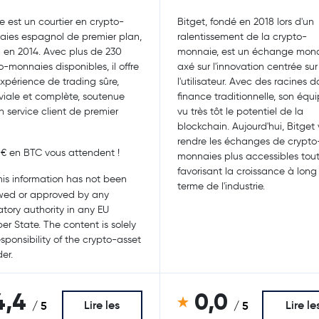
e est un courtier en crypto-
Bitget, fondé en 2018 lors d'un
ies espagnol de premier plan,
ralentissement de la crypto-
i en 2014. Avec plus de 230
monnaie, est un échange mond
o-monnaies disponibles, il offre
axé sur l'innovation centrée sur
xpérience de trading sûre,
l'utilisateur. Avec des racines d
viale et complète, soutenue
finance traditionnelle, son équ
n service client de premier
vu très tôt le potentiel de la
blockchain. Aujourd'hui, Bitget 
rendre les échanges de crypto
€ en BTC vous attendent !
monnaies plus accessibles tou
favorisant la croissance à long
is information has not been
terme de l'industrie.
wed or approved by any
atory authority in any EU
r State. The content is solely
esponsibility of the crypto-asset
er.
4,4
0,0
Lire les
Lire le
/ 5
/ 5