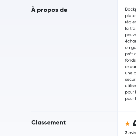
À propos de
Back
plate
régle
la tr
peuve
échan
en ga
prêt 
fonds
expan
une p
sécur
utilis
pour 
pour 
Classement
2
avis