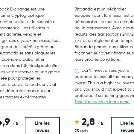
pack Exchange est une
Bitpanda est un néobroker
forme cryptographique
européen dont la mission est d
mentée axée sur la sécurité et
démocratiser le monde compl
ansparence. Les utilisateurs
de l'investissement. Avec des fr
nt acheter, vendre et
réduits, des transactions 24h/2
ger des crypto-monnaies, tout
7j/7 et un règlement en temps r
gnant des intérêts grâce au
Bitpanda permet aux utilisateu
automatique sans bloquer les
façonner leur avenir financier, 
. Licencié à Dubaï et en
leurs propres conditions.
sion dans l'UE, Backpack offre
Don’t invest unless you’re
reuve de réserves et une garde
prepared to lose all the money
isée pour protéger les
invest. This is a high-risk inves
ateurs, ce qui le rend convivial
and you should not expect to 
les débutants mais puissant
protected if something goes w
les traders expérimentés.
Take 2 minutes to learn more.
4,9
2,8
Lire les
Lire le
/ 5
/ 5
revues
revue
23
avis