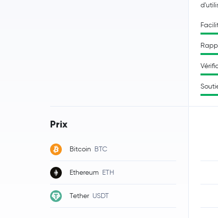
d'util
Facili
Rappo
Vérifi
Souti
Prix
Bitcoin
BTC
Ethereum
ETH
Tether
USDT