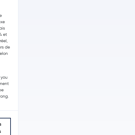
e
exe
ais
4 et
éel,
rs de
selon
 you
tment
be
rong.
s
s