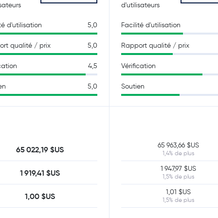
isateurs
d'utilisateurs
té d'utilisation
5,0
Facilité d'utilisation
rt qualité / prix
5,0
Rapport qualité / prix
cation
4,5
Vérification
en
5,0
Soutien
65 963,66 $US
65 022,19 $US
1,4% de plus
1 947,97 $US
1 919,41 $US
1,5% de plus
1,01 $US
1,00 $US
1,5% de plus