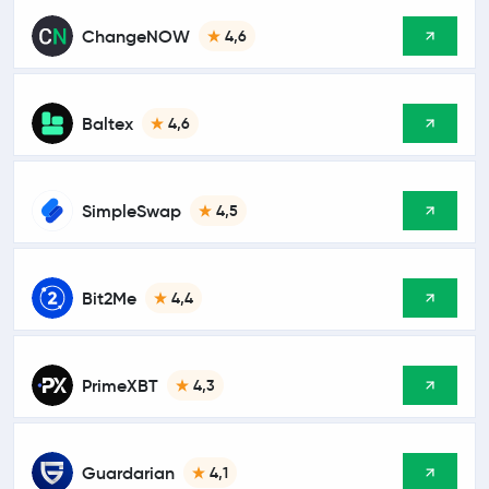
ChangeNOW
4,6
Baltex
4,6
SimpleSwap
4,5
Bit2Me
4,4
PrimeXBT
4,3
Guardarian
4,1