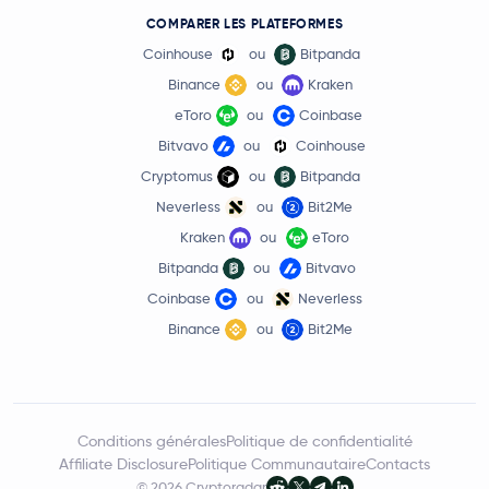
COMPARER LES PLATEFORMES
Coinhouse
ou
Bitpanda
Binance
ou
Kraken
eToro
ou
Coinbase
Bitvavo
ou
Coinhouse
Cryptomus
ou
Bitpanda
Neverless
ou
Bit2Me
Kraken
ou
eToro
Bitpanda
ou
Bitvavo
Coinbase
ou
Neverless
Binance
ou
Bit2Me
Conditions générales
Politique de confidentialité
Affiliate Disclosure
Politique Communautaire
Contacts
© 2026 Cryptoradar