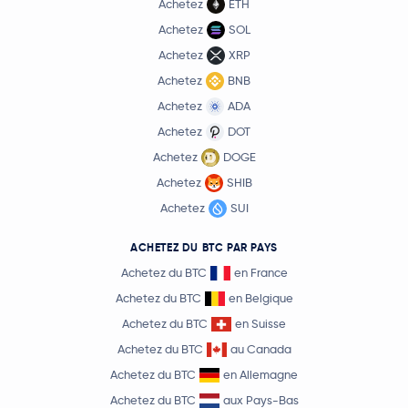
Achetez
ETH
Achetez
SOL
Achetez
XRP
Achetez
BNB
Achetez
ADA
Achetez
DOT
Achetez
DOGE
Achetez
SHIB
Achetez
SUI
ACHETEZ DU BTC PAR PAYS
Achetez du BTC
en France
Achetez du BTC
en Belgique
Achetez du BTC
en Suisse
Achetez du BTC
au Canada
Achetez du BTC
en Allemagne
Achetez du BTC
aux Pays-Bas