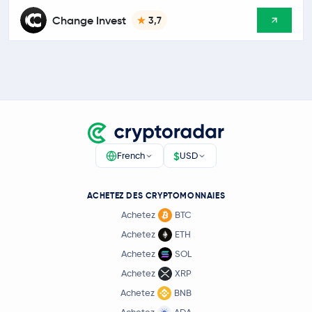
Change Invest
3,7
$
French
USD
ACHETEZ DES CRYPTOMONNAIES
Achetez
BTC
Achetez
ETH
Achetez
SOL
Achetez
XRP
Achetez
BNB