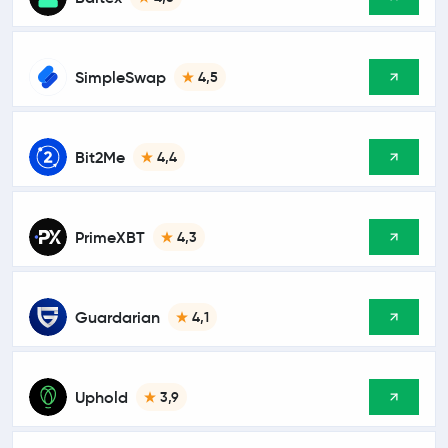
SimpleSwap
4,5
Bit2Me
4,4
PrimeXBT
4,3
Guardarian
4,1
Uphold
3,9