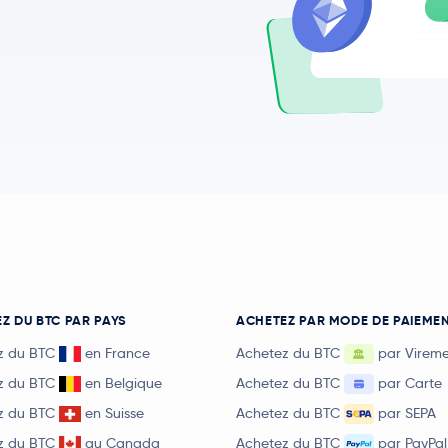
Z DU BTC PAR PAYS
ACHETEZ PAR MODE DE PAIEME
z du BTC
en France
Achetez du BTC
par Virem
z du BTC
en Belgique
Achetez du BTC
par Carte
z du BTC
en Suisse
Achetez du BTC
par SEPA
z du BTC
au Canada
Achetez du BTC
par PayPal