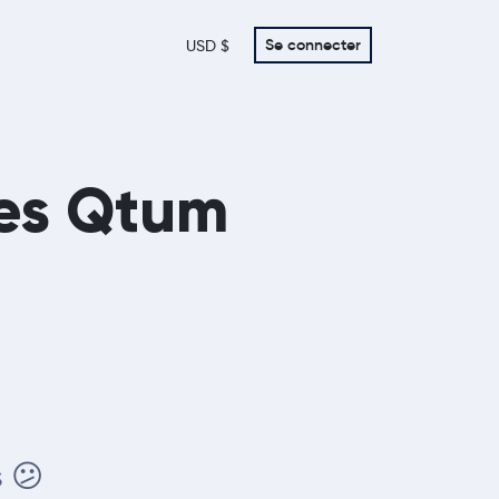
Se connecter
USD $
des Qtum
s 😕