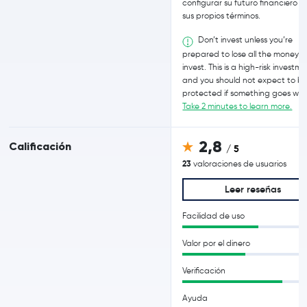
configurar su futuro financiero e
sus propios términos.
Don’t invest unless you’re
prepared to lose all the money 
invest. This is a high-risk investm
and you should not expect to b
protected if something goes wro
Take 2 minutes to learn more.
2,8
Calificación
/ 5
23
valoraciones de usuarios
Leer reseñas
Facilidad de uso
Valor por el dinero
Verificación
Ayuda