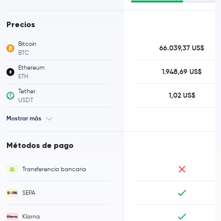
Precios
Bitcoin
66.039,37 US$
BTC
Ethereum
1.948,69 US$
ETH
Tether
1,02 US$
USDT
Mostrar más
Métodos de pago
Transferencia bancaria
SEPA
Klarna