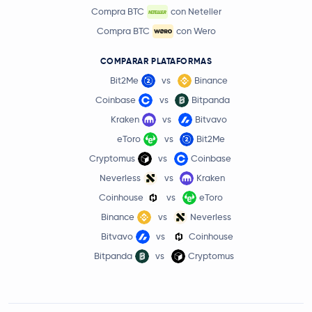
Compra BTC
con Neteller
Compra BTC
con Wero
COMPARAR PLATAFORMAS
Bit2Me
vs
Binance
Coinbase
vs
Bitpanda
Kraken
vs
Bitvavo
eToro
vs
Bit2Me
Cryptomus
vs
Coinbase
Neverless
vs
Kraken
Coinhouse
vs
eToro
Binance
vs
Neverless
Bitvavo
vs
Coinhouse
Bitpanda
vs
Cryptomus