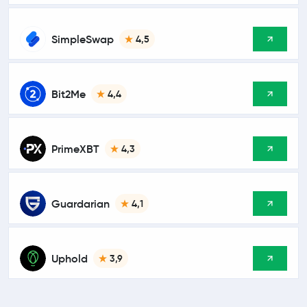
SimpleSwap
4,5
Bit2Me
4,4
PrimeXBT
4,3
Guardarian
4,1
Uphold
3,9