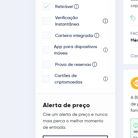
cri
Retirável
Verificação
Instantânea
FAC
Carteira integrada
Méd
App para dispositivos
móveis
Car
Prova de reservas
Cartões de
criptomoedas
A B
de 
Alerta de preço
for
Crie um alerta de preço e nunca
mais perca o melhor momento
de entrada.
se
li