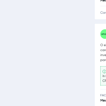
Méd
Car
O e
car
inv
par
is
CF
FAC
Méd