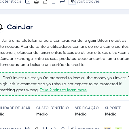
acterísticas
Payout através
+3
CoinJar
nJar é uma plataforma para comprar, vender e gerir Bitcoin e outras
ptomoedas. Atende tanto a utilizadores comuns como a comerciantes
fissionais, oferecendo ferramentas fáceis de utilizar e taxas ultra-comp
CoinJar Exchange. Entre os seus produtos, pode encontrar uma cartei
ptomoedas, uma bolsa e um cartão de crédito.
Don’t invest unless you’re prepared to lose all the money you invest. T
high‑risk investment and you should not expect to be protected if
mething goes wrong.
Take 2 mins to learn more
ILIDADE DE USAR
CUSTO-BENEFÍCIO
VERIFICAÇÃO
SUPORTE
io
Médio
Médio
Médio