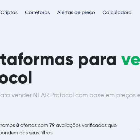
Criptos
Corretoras
Alertas de preço
Calculadora
ataformas para
v
ocol
ara vender NEAR Protocol com base em preços em
8
79
tramos
ofertas com
avaliações verificadas que
pondem aos seus filtros