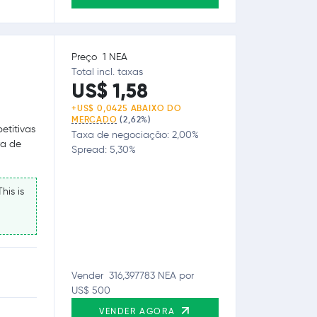
Preço 1 NEA
Total incl. taxas
US$ 1,58
+US$ 0,0425 ABAIXO DO
MERCADO
(2,62%)
etitivas
Taxa de negociação: 2,00%
ra de
Spread: 5,30%
his is
Vender 316,397783 NEA por
US$ 500
VENDER AGORA