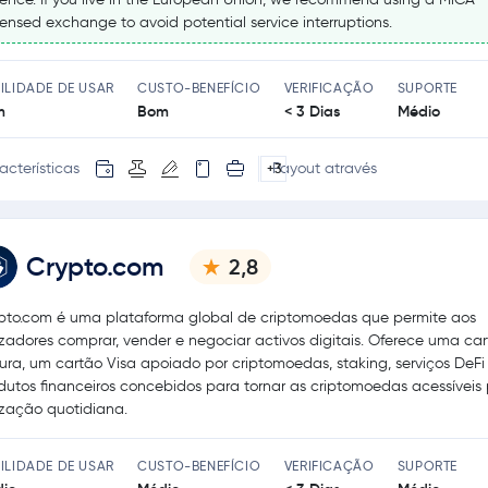
censed exchange to avoid potential service interruptions.
ILIDADE DE USAR
CUSTO-BENEFÍCIO
VERIFICAÇÃO
SUPORTE
m
Bom
< 3 Dias
Médio
acterísticas
Payout através
+3
Crypto.com
2,8
pto.com é uma plataforma global de criptomoedas que permite aos
lizadores comprar, vender e negociar activos digitais. Oferece uma car
ura, um cartão Visa apoiado por criptomoedas, staking, serviços DeFi 
dutos financeiros concebidos para tornar as criptomoedas acessíveis
lização quotidiana.
ILIDADE DE USAR
CUSTO-BENEFÍCIO
VERIFICAÇÃO
SUPORTE