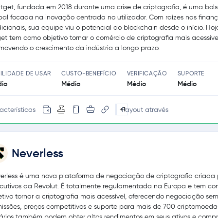
itget, fundada em 2018 durante uma crise de criptografia, é uma bol
bal focada na inovação centrada no utilizador. Com raízes nas finan
dicionais, sua equipe viu o potencial do blockchain desde o início. Hoj
get tem como objetivo tornar o comércio de criptografia mais acessíve
movendo o crescimento da indústria a longo prazo.
ILIDADE DE USAR
CUSTO-BENEFÍCIO
VERIFICAÇÃO
SUPORTE
io
Médio
Médio
Médio
acterísticas
Payout através
+1
Neverless
erless é uma nova plataforma de negociação de criptografia criada 
cutivos da Revolut. É totalmente regulamentada na Europa e tem c
etivo tornar a criptografia mais acessível, oferecendo negociação se
issões, preços competitivos e suporte para mais de 700 criptomoeda
ários também podem obter altos rendimentos em seus ativos e compr