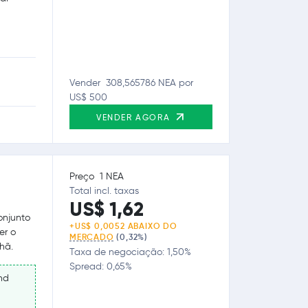
Vender 308,565786 NEA por
US$ 500
VENDER AGORA
Preço 1 NEA
Total incl. taxas
US$ 1,62
onjunto
+US$ 0,0052 ABAIXO DO
er o
MERCADO
(0,32%)
hã.
Taxa de negociação: 1,50%
Spread: 0,65%
nd