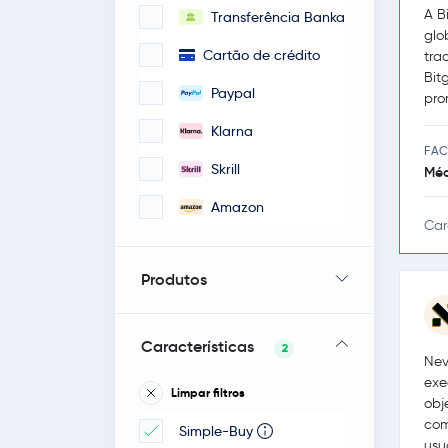
A B
Transferência Banka
glo
Cartão de crédito
tra
Bit
Paypal
pro
Klarna
FAC
Skrill
Méd
Amazon
Car
Produtos
Características
2
Nev
exe
Limpar filtros
obj
com
Simple-Buy
usu