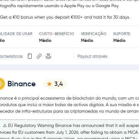
ptografia rapidamente usando o Apple Pay ou o Google Pay.
Get a €10 bonus when you deposit €100+ and hold it for 30 days.
ILIDADE DE USAR
CUSTO-BENEFÍCIO
VERIFICAÇÃO
SUPORTE
io
Médio
Médio
Médio
acterísticas
Payout através
Binance
3,4
inance é o principal ecossistema de blockchain do mundo, com um c
produtos que inclui a maior bolsa de activos digitais. A sua missão é s
necedor de infra-estruturas para as criptomoedas no mundo de aman
⚠️ EU Regulatory Warning Binance has announced that it will suspe
rvices for EU customers from July 1, 2026, after failing to obtain a MiCA
cence. If you live in the European Union, we recommend using a MiCA-