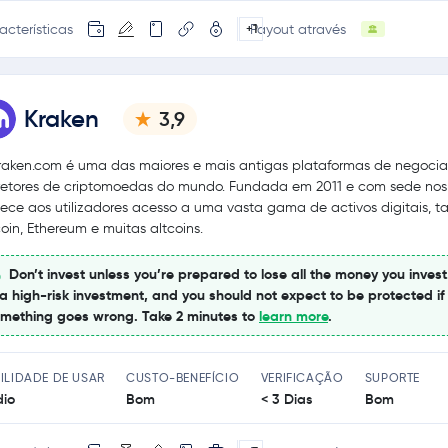
acterísticas
Payout através
+1
Kraken
3,9
raken.com é uma das maiores e mais antigas plataformas de negoci
retores de criptomoedas do mundo. Fundada em 2011 e com sede nos
nece aos utilizadores acesso a uma vasta gama de activos digitais, t
coin, Ethereum e muitas altcoins.
Don’t invest unless you’re prepared to lose all the money you invest
 a high-risk investment, and you should not expect to be protected if
mething goes wrong. Take 2 minutes to
learn more
.
ILIDADE DE USAR
CUSTO-BENEFÍCIO
VERIFICAÇÃO
SUPORTE
io
Bom
< 3 Dias
Bom