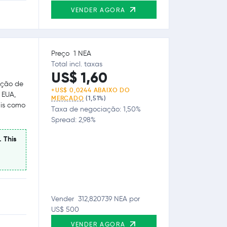
VENDER AGORA
Preço 1 NEA
Total incl. taxas
US$ 1,60
ação de
+US$ 0,0244 ABAIXO DO
 EUA,
MERCADO
(1,51%)
ais como
Taxa de negociação: 1,50%
Spread: 2,98%
. This
Vender 312,820739 NEA por
US$ 500
VENDER AGORA