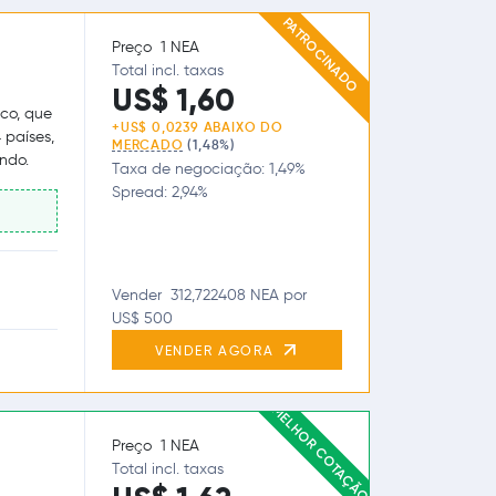
PATROCINADO
Preço 1 NEA
Total incl. taxas
US$ 1,60
co, que
+US$ 0,0239 ABAIXO DO
 países,
MERCADO
(1,48%)
ndo.
Taxa de negociação: 1,49%
Spread: 2,94%
Vender 312,722408 NEA por
US$ 500
VENDER AGORA
MELHOR COTAÇÃO
Preço 1 NEA
Total incl. taxas