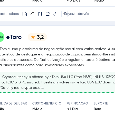
io
Médio
< 3 Dias
Médio
acterísticas
Payout através
+2
eToro
3,2
Toro é uma plataforma de negociação social com vários activos. A s
aterística de destaque é a negociação de cópias, permitindo-lhe imit
estidores de sucesso. De fácil utilização e regulamentada, é óptima t
a principiantes como para investidores experientes.
Cryptocurrency is offered by eToro USA LLC (“the MSB”) (NMLS: 17692
 not FDIC or SIPC insured. Investing involves risk. eToro USA LCC does no
Ds, only real crypto assets.
ILIDADE DE USAR
CUSTO-BENEFÍCIO
VERIFICAÇÃO
SUPORTE
io
Médio
< 1 Dia
Bom