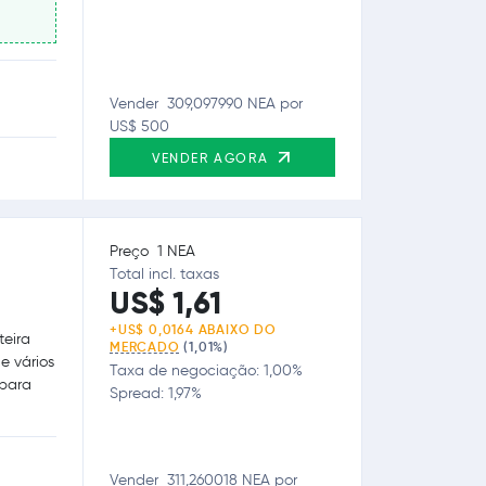
Vender 309,097990 NEA por
US$ 500
VENDER AGORA
Preço 1 NEA
Total incl. taxas
US$ 1,61
+US$ 0,0164 ABAIXO DO
teira
MERCADO
(1,01%)
e vários
Taxa de negociação: 1,00%
 para
Spread: 1,97%
Vender 311,260018 NEA por