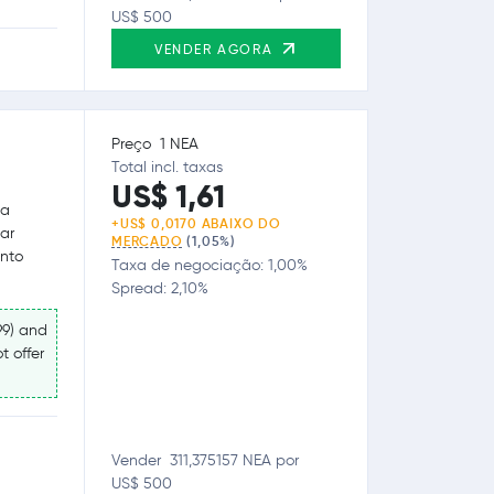
US$ 500
VENDER AGORA
Preço 1 NEA
Total incl. taxas
US$ 1,61
ua
+US$ 0,0170 ABAIXO DO
ar
MERCADO
(1,05%)
anto
Taxa de negociação: 1,00%
Spread: 2,10%
99) and
t offer
Vender 311,375157 NEA por
US$ 500