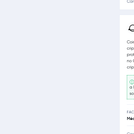
Car
Coi
cri
pro
no 
cri
a 
so
FAC
Méd