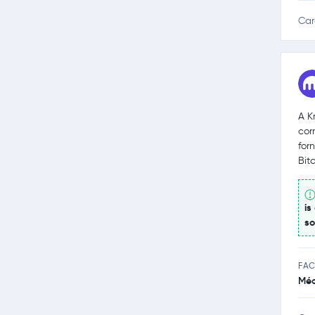
Car
A K
cor
for
Bit
is
so
FAC
Méd