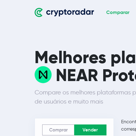
Comparar
Melhores pl
NEAR Prot
Compare os melhores plataformas p
de usuários e muito mais
Encon
corres
Comprar
Vender