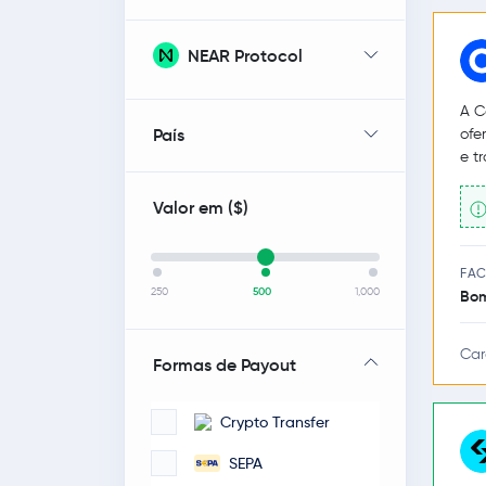
NEAR Protocol
A C
País
ofe
e t
Valor em (
$
)
FAC
250
500
1,000
Bo
Car
Formas de Payout
Crypto Transfer
SEPA