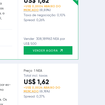
US$ 1,62
sa
+US$ 0,0004 ABAIXO DO
ças
MERCADO
(0,03%)
e, a
Taxa de negociação: 0,10%
l,
Spread: 0,26%
Vender 308,189963 NEA por
US$ 500
VENDER AGORA
Preço 1 NEA
Total incl. taxas
US$ 1,62
por ex-
+US$ 0,0024 ABAIXO DO
omo
MERCADO
(0,15%)
m
Spread: 0,37%
s. Os
ar