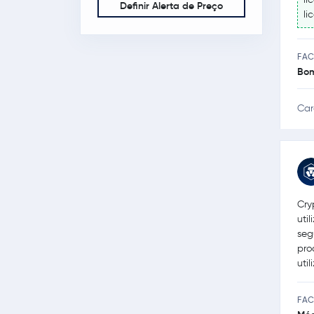
Definir Alerta de Preço
li
FAC
Bo
Car
Cry
uti
seg
pro
uti
FAC