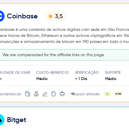
Coinbase
3,5
oinbase é uma corretora de activos digitais com sede em São Francis
rece trocas de Bitcoin, Ethereum e outros activos criptográficos em 164
ransacções e armazenamento de bitcoin em 190 países em todo o mu
We are compensated for the affiliate links on this page.
ILIDADE DE USAR
CUSTO-BENEFÍCIO
VERIFICAÇÃO
SUPORTE
m
Médio
< 1 Dia
Médio
acterísticas
Payout através
+4
Bitget