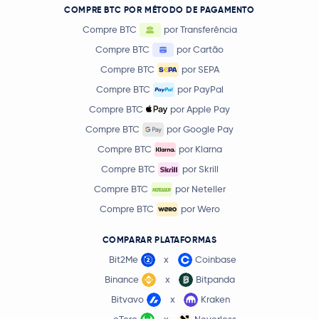
COMPRE BTC POR MÉTODO DE PAGAMENTO
Compre BTC
por Transferência
Compre BTC
por Cartão
Compre BTC
por SEPA
Compre BTC
por PayPal
Compre BTC
por Apple Pay
Compre BTC
por Google Pay
Compre BTC
por Klarna
Compre BTC
por Skrill
Compre BTC
por Neteller
Compre BTC
por Wero
COMPARAR PLATAFORMAS
Bit2Me
x
Coinbase
Binance
x
Bitpanda
Bitvavo
x
Kraken