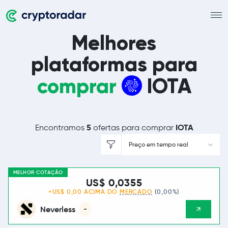
Melhores
plataformas para
comprar
IOTA
5
IOTA
Encontramos
ofertas para comprar
Preço em tempo real
MELHOR COTAÇÃO
US$ 0,0355
+US$ 0,00 ACIMA DO
MERCADO
(0,00%)
Neverless
-