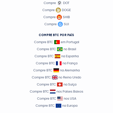
Compre
DOT
Compre
DOGE
Compre
SHIB
Compre
SUI
COMPRE BTC POR PAÍS
Compre BTC
em Portugal
Compre BTC
no Brasil
Compre BTC
na Espanha
Compre BTC
na França
Compre BTC
na Alemanha
Compre BTC
no Reino Unido
Compre BTC
na Suíça
Compre BTC
nos Países Baixos
Compre BTC
nos USA
Compre BTC
na Europa