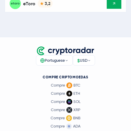
eToro
3,2
$
Portuguese
USD
COMPRE CRIPTOMOEDAS
Compre
BTC
Compre
ETH
Compre
SOL
Compre
XRP
Compre
BNB
Compre
ADA