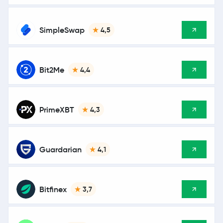
SimpleSwap
4,5
Bit2Me
4,4
PrimeXBT
4,3
Guardarian
4,1
Bitfinex
3,7