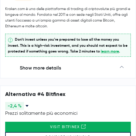
Kraken.com è una delle piattaforme di trading di criptovalute più grandi e
longeve al mondo. Fondata nel 2011 e con sede negli Stati Uniti, offre agli
utenti l'accesso a un'ampia gamma di asset digitali come Bitcoin,
Ethereum e molte altcoin.
Don’t invest unless you’re prepared to lose all the money you
invest. This is a high-risk investment, and you should not expect to be
protected if something goes wrong. Take 2 minutes to
learn more
.
Show more details
Alternativa #4 Bitfinex
-2,4 %
Prezzi solitamente più economici
VISIT BITFINEX