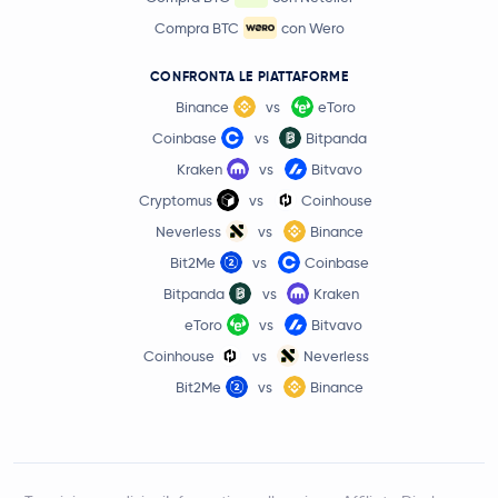
Compra BTC
con Wero
CONFRONTA LE PIATTAFORME
Binance
vs
eToro
Coinbase
vs
Bitpanda
Kraken
vs
Bitvavo
Cryptomus
vs
Coinhouse
Neverless
vs
Binance
Bit2Me
vs
Coinbase
Bitpanda
vs
Kraken
eToro
vs
Bitvavo
Coinhouse
vs
Neverless
Bit2Me
vs
Binance