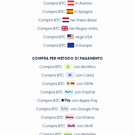
Compra BTC
in Austria
Compra BTC
in Spagna
Compra BTC
nei Paesi Bassi
Compra BTC
nel Regno Unito
Compra BTC
negli USA
Compra BTC
in Europa
COMPRA PER METODO DI PAGAMENTO
Compra BTC
con Bonifico
Compra BTC
con Carta
Compra BTC
con SEPA
Compra BTC
con PayPal
Compra BTC
con Apple Pay
Compra BTC
con Google Pay
Compra BTC
con Klarna
Compra BTC
con Skrill
Compra BTC
con Neteller