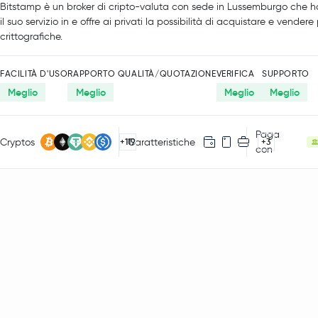
Bitstamp è un broker di cripto-valuta con sede in Lussemburgo che h
il suo servizio in e offre ai privati la possibilità di acquistare e vendere
crittografiche.
FACILITÀ D'USO
RAPPORTO QUALITÀ/QUOTAZIONE
VERIFICA
SUPPORTO
Meglio
Meglio
Meglio
Meglio
Paga
Cryptos
Caratteristiche
+119
+3
con