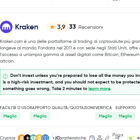
Kraken
33
3,9
Recensioni
Kraken.com è una delle piattaforme di trading di criptovalute più gra
longeve al mondo. Fondata nel 2011 e con sede negli Stati Uniti, offre a
l'accesso a un'ampia gamma di asset digitali come Bitcoin, Ethereum
altcoin.
Don’t invest unless you’re prepared to lose all the money you inv
is a high-risk investment, and you should not expect to be protecte
something goes wrong. Take 2 minutes to
learn more
.
FACILITÀ D'USO
RAPPORTO QUALITÀ/QUOTAZIONE
VERIFICA
SUPPORTO
Meglio
Meglio
Meglio
Meglio
Paga
Cryptos
Caratteristiche
+272
+5