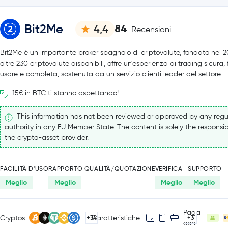
Bit2Me
84
4,4
Recensioni
Bit2Me è un importante broker spagnolo di criptovalute, fondato nel 
oltre 230 criptovalute disponibili, offre un'esperienza di trading sicura,
usare e completa, sostenuta da un servizio clienti leader del settore.
15€ in BTC ti stanno aspettando!
This information has not been reviewed or approved by any regu
authority in any EU Member State. The content is solely the responsibi
the crypto-asset provider.
FACILITÀ D'USO
RAPPORTO QUALITÀ/QUOTAZIONE
VERIFICA
SUPPORTO
Meglio
Meglio
Meglio
Meglio
Paga
Cryptos
Caratteristiche
+34
+3
con