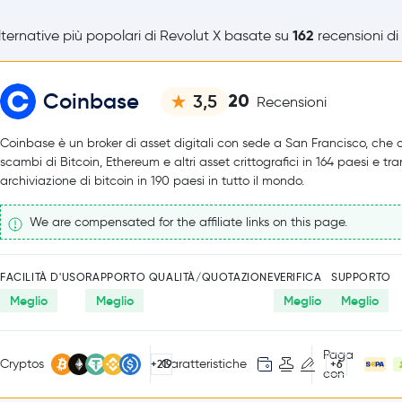
162
ternative più popolari di Revolut X basate su
recensioni di 
Coinbase
20
3,5
Recensioni
Coinbase è un broker di asset digitali con sede a San Francisco, che o
scambi di Bitcoin, Ethereum e altri asset crittografici in 164 paesi e tr
archiviazione di bitcoin in 190 paesi in tutto il mondo.
We are compensated for the affiliate links on this page.
FACILITÀ D'USO
RAPPORTO QUALITÀ/QUOTAZIONE
VERIFICA
SUPPORTO
Meglio
Meglio
Meglio
Meglio
Paga
Cryptos
Caratteristiche
+219
+6
con