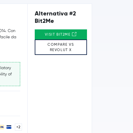
Alternativa #2
Bit2Me
2014. Con
VISIT BIT2ME
 facile da
COMPARE VS
REVOLUT X
latory
lity of
+2