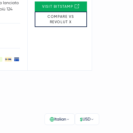
a lanciato
VISIT BITSTAMP
 più 124
COMPARE VS
REVOLUT X
$
Italian
USD