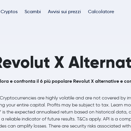
Cryptos
Scambi
Avvisi sui prezzi
Calcolatore
Revolut X Alternat
lora e confronta il 6 più popolare Revolut X alternative e co
Cryptocurrencies are highly volatile and are not covered by 
ing your entire capital. Profits may be subject to tax. Learn m
 is the expected annualised return based on historical data, a
 a reliable indicator of future results. T&Cs apply. API is a 
des can amplify losses. There are security risks associated wi