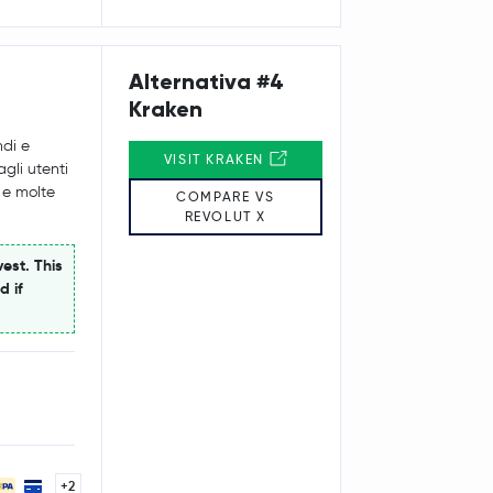
Alternativa #4
Kraken
ndi e
VISIT KRAKEN
gli utenti
 e molte
COMPARE VS
REVOLUT X
est. This
d if
+2