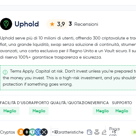
Uphold
3
3,9
Recensioni
Uphold serve più di 10 milioni di utenti, offrendo 300 criptovalute e tr
fiat, una grande liquidità, swap senza soluzione di continuità, strumen
avanzati, una carta esclusiva per il Regno Unito e un Vault sicuro. Il 
di riserva 100%+ garantisce trasparenza e sicurezza.
Terms Apply. Capital at risk. Don’t invest unless you’re prepared to
the money you invest. This is a high-risk investment, and you shouldn
protection if something goes wrong.
FACILITÀ D'USO
RAPPORTO QUALITÀ/QUOTAZIONE
VERIFICA
SUPPORTO
Meglio
Meglio
Meglio
Meglio
Paga
Cryptos
Caratteristiche
+33
+5
con