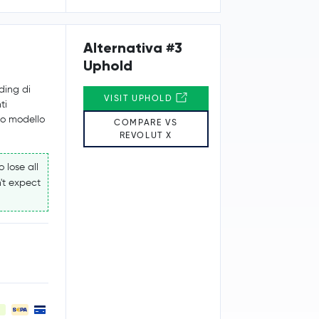
Alternativa #3
Uphold
ading di
VISIT UPHOLD
ti
suo modello
COMPARE VS
REVOLUT X
 lose all
't expect