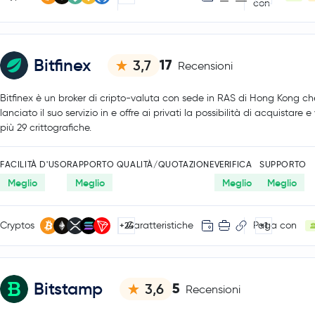
con
Bitfinex
17
3,7
Recensioni
Bitfinex è un broker di cripto-valuta con sede in RAS di Hong Kong c
lanciato il suo servizio in e offre ai privati la possibilità di acquistare 
più 29 crittografiche.
FACILITÀ D'USO
RAPPORTO QUALITÀ/QUOTAZIONE
VERIFICA
SUPPORTO
Meglio
Meglio
Meglio
Meglio
Cryptos
Caratteristiche
Paga con
+24
+1
Bitstamp
5
3,6
Recensioni