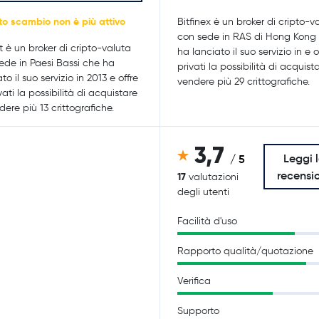
o scambio non è più attivo
Bitfinex è un broker di cripto-v
con sede in RAS di Hong Kong
it è un broker di cripto-valuta
ha lanciato il suo servizio in e o
ede in Paesi Bassi che ha
privati la possibilità di acquist
to il suo servizio in 2013 e offre
vendere più 29 crittografiche.
vati la possibilità di acquistare
dere più 13 crittografiche.
3,7
Leggi 
/ 5
recensi
17
valutazioni
degli utenti
Facilità d'uso
Rapporto qualità/quotazione
Verifica
Supporto