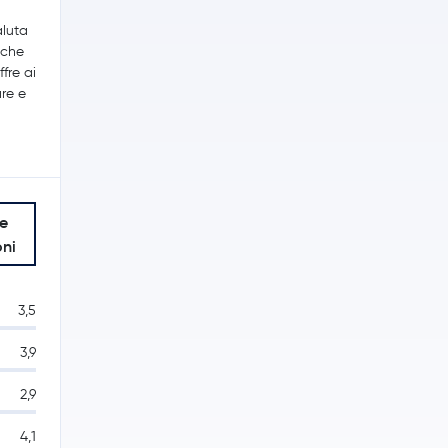
aluta
 che
ffre ai
are e
le
oni
3,5
3,9
2,9
4,1