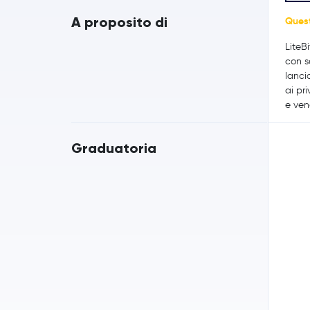
A proposito di
Quest
LiteB
con s
lancia
ai pri
e ven
Graduatoria