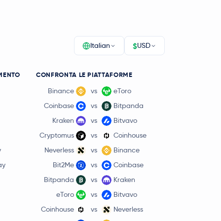
$
Italian
USD
MENTO
CONFRONTA LE PIATTAFORME
Binance
vs
eToro
Coinbase
vs
Bitpanda
Kraken
vs
Bitvavo
Cryptomus
vs
Coinhouse
y
Neverless
vs
Binance
ay
Bit2Me
vs
Coinbase
Bitpanda
vs
Kraken
eToro
vs
Bitvavo
Coinhouse
vs
Neverless