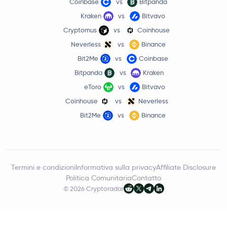
Coinbase
vs
Bitpanda
Kraken
vs
Bitvavo
Cryptomus
vs
Coinhouse
Neverless
vs
Binance
Bit2Me
vs
Coinbase
Bitpanda
vs
Kraken
eToro
vs
Bitvavo
Coinhouse
vs
Neverless
Bit2Me
vs
Binance
Termini e condizioni
Informativa sulla privacy
Affiliate Disclosure
Politica Comunitaria
Contatto
© 2026 Cryptoradar