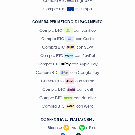
Compra BTC
negli USA
Compra BTC
in Europa
COMPRA PER METODO DI PAGAMENTO
Compra BTC
con Bonifico
Compra BTC
con Carta
Compra BTC
con SEPA
Compra BTC
con PayPal
Compra BTC
con Apple Pay
Compra BTC
con Google Pay
Compra BTC
con Klarna
Compra BTC
con Skrill
Compra BTC
con Neteller
Compra BTC
con Wero
CONFRONTA LE PIATTAFORME
Binance
vs
eToro