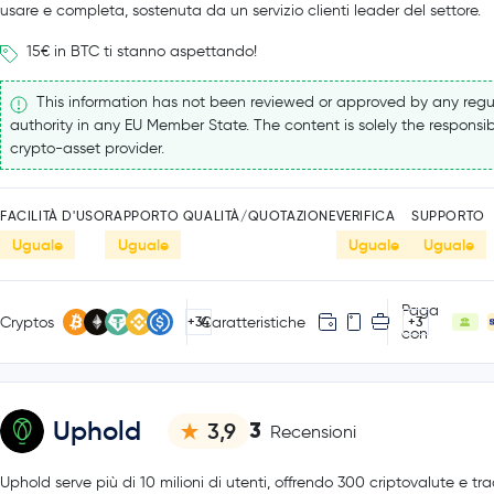
usare e completa, sostenuta da un servizio clienti leader del settore.
15€ in BTC ti stanno aspettando!
This information has not been reviewed or approved by any regu
authority in any EU Member State. The content is solely the responsibi
crypto-asset provider.
FACILITÀ D'USO
RAPPORTO QUALITÀ/QUOTAZIONE
VERIFICA
SUPPORTO
Uguale
Uguale
Uguale
Uguale
Paga
Cryptos
Caratteristiche
+34
+3
con
Uphold
3
3,9
Recensioni
Uphold serve più di 10 milioni di utenti, offrendo 300 criptovalute e trad