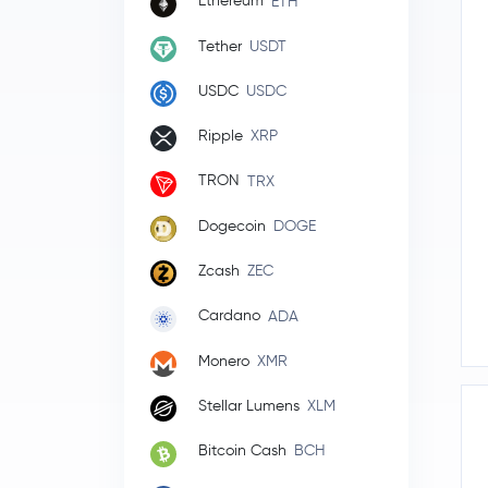
Ethereum
ETH
Tether
USDT
USDC
USDC
Ripple
XRP
TRON
TRX
Dogecoin
DOGE
Zcash
ZEC
Cardano
ADA
Monero
XMR
Stellar Lumens
XLM
Bitcoin Cash
BCH