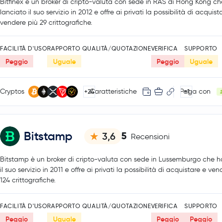
Bitfinex è un broker di cripto-valuta con sede in RAS di Hong Kong c
lanciato il suo servizio in 2012 e offre ai privati la possibilità di acquist
vendere più 29 crittografiche.
FACILITÀ D'USO
RAPPORTO QUALITÀ/QUOTAZIONE
VERIFICA
SUPPORTO
Peggio
Uguale
Peggio
Uguale
Cryptos
Caratteristiche
Paga con
+24
+1
Bitstamp
5
3,6
Recensioni
Bitstamp è un broker di cripto-valuta con sede in Lussemburgo che h
il suo servizio in 2011 e offre ai privati la possibilità di acquistare e ve
124 crittografiche.
FACILITÀ D'USO
RAPPORTO QUALITÀ/QUOTAZIONE
VERIFICA
SUPPORTO
Peggio
Uguale
Peggio
Peggio