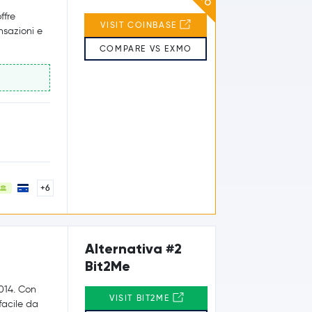
ffre
VISIT COINBASE
ansazioni e
COMPARE VS EXMO
+6
Alternativa #2
Bit2Me
2014. Con
VISIT BIT2ME
 facile da