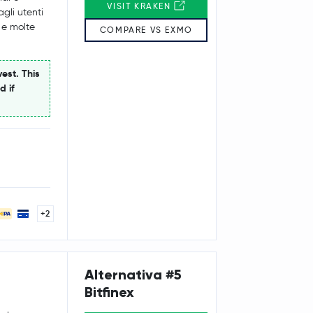
VISIT KRAKEN
gli utenti
 e molte
COMPARE VS EXMO
est. This
d if
+2
Alternativa #5
Bitfinex