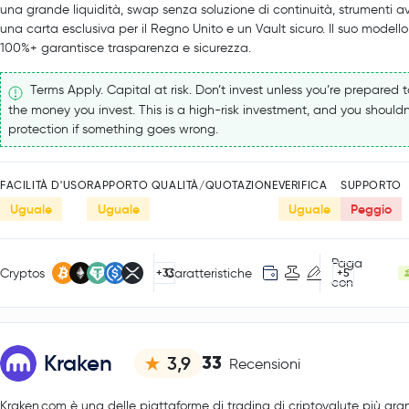
una grande liquidità, swap senza soluzione di continuità, strumenti a
una carta esclusiva per il Regno Unito e un Vault sicuro. Il suo modello 
100%+ garantisce trasparenza e sicurezza.
Terms Apply. Capital at risk. Don’t invest unless you’re prepared to
the money you invest. This is a high-risk investment, and you shouldn
protection if something goes wrong.
FACILITÀ D'USO
RAPPORTO QUALITÀ/QUOTAZIONE
VERIFICA
SUPPORTO
Uguale
Uguale
Uguale
Peggio
Paga
Cryptos
Caratteristiche
+33
+5
con
Kraken
33
3,9
Recensioni
Kraken.com è una delle piattaforme di trading di criptovalute più gra