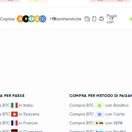
Paga
Cryptos
Caratteristiche
+119
+3
con
A PER PAESE
COMPRA PER METODO DI PAGA
a BTC
in Italia
Compra BTC
con Bonifico
a BTC
in Svizzera
Compra BTC
con Carta
a BTC
in Francia
Compra BTC
con SEPA
a BTC
in Germania
Compra BTC
con PayPal