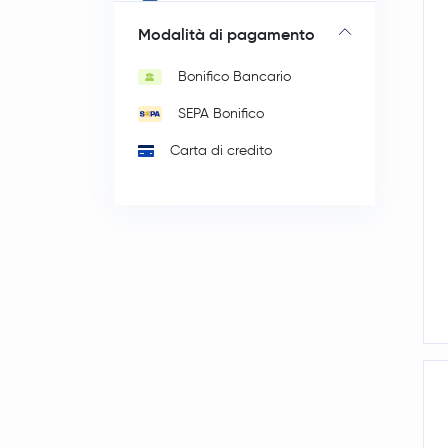
Litecoin
LTC
Modalità di pagamento
Polkadot
DOT
Bonifico Bancario
SHIBA INU
SHIB
SEPA Bonifico
NEAR Protocol
NEAR
Carta di credito
Pepe
PEPE
Ethereum Classic
ETC
Algorand
ALGO
NEM
XEM
Cosmos
ATOM
Dash
DASH
Tezos
XTZ