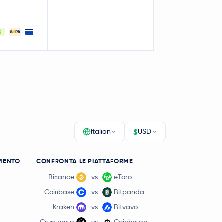
$
Italian
USD
MENTO
CONFRONTA LE PIATTAFORME
Binance
vs
eToro
Coinbase
vs
Bitpanda
Kraken
vs
Bitvavo
Cryptomus
vs
Coinhouse