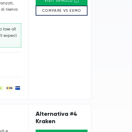
VISIT UPHOLD
vanzati,
di riserva
COMPARE VS EXMO
 lose all
't expect
Alternativa #4
Kraken
ndi e