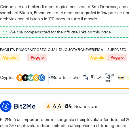
Coinbase è un broker di asset digitali con sede a San Francisco, che o
scambi di Bitcoin, Ethereum e altri asset crittografici in 164 paesi e tr
archiviazione di bitcoin in 190 paesi in tutto il mondo.
We are compensated for the affiliate links on this page.
FACILITÀ D'USO
RAPPORTO QUALITÀ/QUOTAZIONE
VERIFICA
SUPPORTO
Uguale
Peggio
Uguale
Peggio
Paga
Cryptos
Caratteristiche
+219
+6
con
Bit2Me
84
4,4
Recensioni
Bit2Me è un importante broker spagnolo di criptovalute, fondato nel 
oltre 230 criptovalute disponibili, offre un'esperienza di trading sicura,