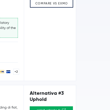
COMPARE VS EXMO
latory
lity of the
+2
Alternativa #3
Uphold
ing di fiat,