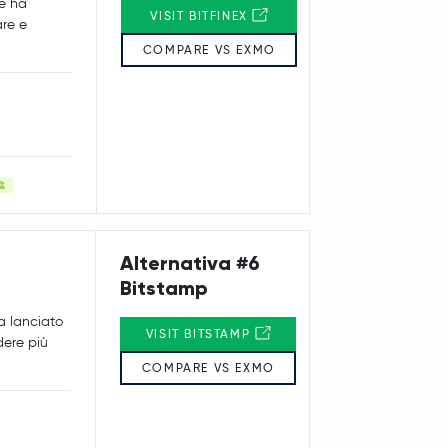
he ha
VISIT BITFINEX
are e
COMPARE VS EXMO
Alternativa #6
Bitstamp
a lanciato
VISIT BITSTAMP
ndere più
COMPARE VS EXMO