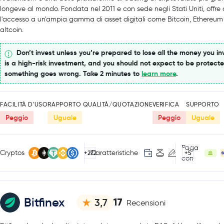
longeve al mondo. Fondata nel 2011 e con sede negli Stati Uniti, offre a
l'accesso a un'ampia gamma di asset digitali come Bitcoin, Ethereum
altcoin.
Don’t invest unless you’re prepared to lose all the money you inv
is a high-risk investment, and you should not expect to be protecte
something goes wrong. Take 2 minutes to
learn more
.
FACILITÀ D'USO
RAPPORTO QUALITÀ/QUOTAZIONE
VERIFICA
SUPPORTO
Peggio
Uguale
Peggio
Uguale
Paga
Cryptos
Caratteristiche
+272
+5
con
Bitfinex
17
3,7
Recensioni