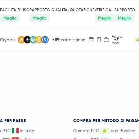
FACILITÀ D'USO
RAPPORTO QUALITÀ/QUOTAZIONE
VERIFICA
SUPPORTO
Meglio
Meglio
Meglio
Meglio
Paga
Cryptos
Caratteristiche
+119
+3
con
A PER PAESE
COMPRA PER METODO DI PAGA
a BTC
in Italia
Compra BTC
con Bonifico