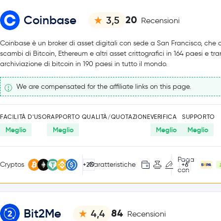
Coinbase
20
3,5
Recensioni
Coinbase è un broker di asset digitali con sede a San Francisco, che o
scambi di Bitcoin, Ethereum e altri asset crittografici in 164 paesi e tr
archiviazione di bitcoin in 190 paesi in tutto il mondo.
We are compensated for the affiliate links on this page.
FACILITÀ D'USO
RAPPORTO QUALITÀ/QUOTAZIONE
VERIFICA
SUPPORTO
Meglio
Meglio
Meglio
Meglio
Paga
Cryptos
Caratteristiche
+219
+6
con
Bit2Me
84
4,4
Recensioni