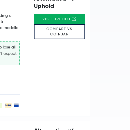
Uphold
ading di
VISIT UPHOLD
ti
suo modello
COMPARE VS
COINJAR
 lose all
't expect