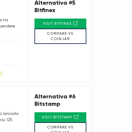
Alternativa #5
Bitfinex
he ha
VISIT BITFINEX
e vendere
COMPARE VS
COINJAR
Alternativa #6
Bitstamp
a lanciato
VISIT BITSTAMP
 più 125
COMPARE VS