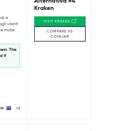
Alternativa #4
Kraken
ndi e
VISIT KRAKEN
gli utenti
 e molte
COMPARE VS
COINJAR
est. This
d if
+2