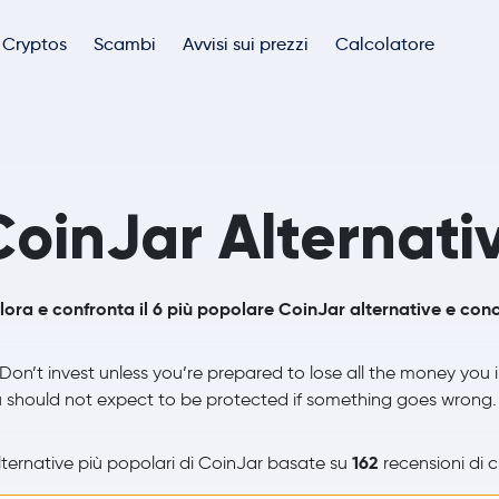
Cryptos
Scambi
Avvisi sui prezzi
Calcolatore
CoinJar Alternati
lora e confronta il 6 più popolare CoinJar alternative e conc
Don’t invest unless you’re prepared to lose all the money you i
 should not expect to be protected if something goes wrong
162
ternative più popolari di CoinJar basate su
recensioni di cl