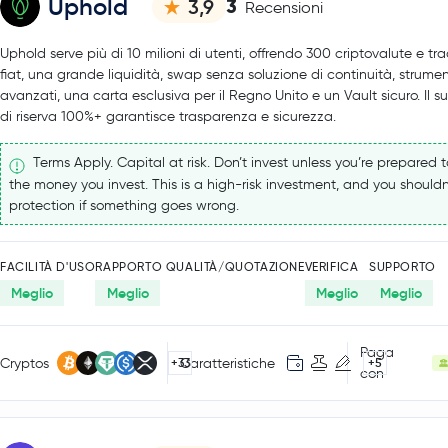
Uphold
3
3,9
Recensioni
Uphold serve più di 10 milioni di utenti, offrendo 300 criptovalute e tr
fiat, una grande liquidità, swap senza soluzione di continuità, strumen
avanzati, una carta esclusiva per il Regno Unito e un Vault sicuro. Il 
di riserva 100%+ garantisce trasparenza e sicurezza.
Terms Apply. Capital at risk. Don’t invest unless you’re prepared to
the money you invest. This is a high-risk investment, and you shouldn
protection if something goes wrong.
FACILITÀ D'USO
RAPPORTO QUALITÀ/QUOTAZIONE
VERIFICA
SUPPORTO
Meglio
Meglio
Meglio
Meglio
Paga
Cryptos
Caratteristiche
+33
+5
con