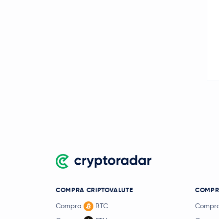
Arbitrum
ARB
Injective Protocol
INJ
Artificial Superintelligence
Alliance
FET
OFFICIAL TRUMP
TRUMP
Curve DAO Token
CRV
Lido DAO
LDO
Tezos
XTZ
0,21 USD
Bonk
BONK
Optimism
OP
COMPRA CRIPTOVALUTE
COMPR
Compound
COMP
Compra
BTC
Compr