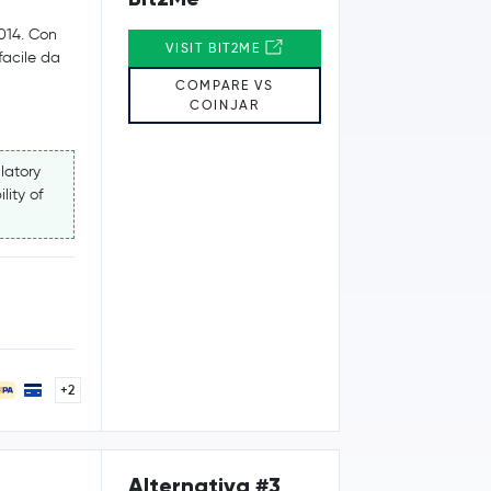
2014. Con
VISIT BIT2ME
 facile da
COMPARE VS
COINJAR
latory
lity of
+2
Alternativa #3