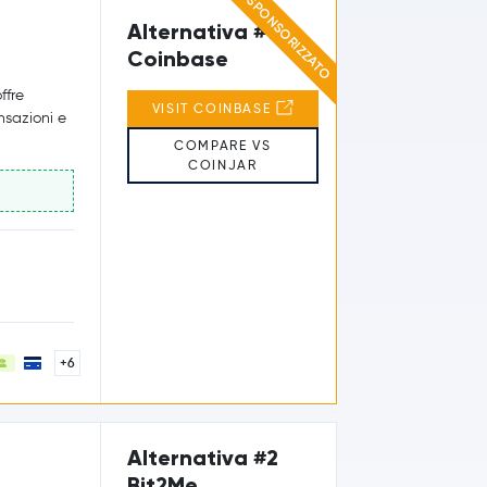
SPONSORIZZATO
Alternativa #1
Coinbase
ffre
VISIT COINBASE
ansazioni e
COMPARE VS
COINJAR
+6
Alternativa #2
Bit2Me