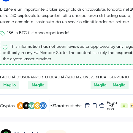
Bit2Me è un importante broker spagnolo di criptovalute, fondato nel 
oltre 230 criptovalute disponibili, offre un'esperienza di trading sicura,
usare e completa, sostenuta da un servizio clienti leader del settore.
15€ in BTC ti stanno aspettando!
This information has not been reviewed or approved by any regu
authority in any EU Member State. The content is solely the responsibi
the crypto-asset provider.
FACILITÀ D'USO
RAPPORTO QUALITÀ/QUOTAZIONE
VERIFICA
SUPPORTO
Meglio
Meglio
Meglio
Meglio
Paga
Cryptos
Caratteristiche
+34
+3
con