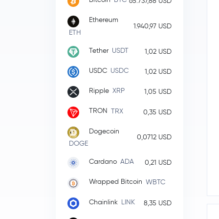
65.737,88 USD
Ethereum
1.940,97 USD
ETH
Tether
USDT
1,02 USD
USDC
USDC
1,02 USD
Ripple
XRP
1,05 USD
TRON
TRX
0,35 USD
Dogecoin
0,0712 USD
DOGE
Cardano
ADA
0,21 USD
Wrapped Bitcoin
WBTC
Chainlink
LINK
8,35 USD