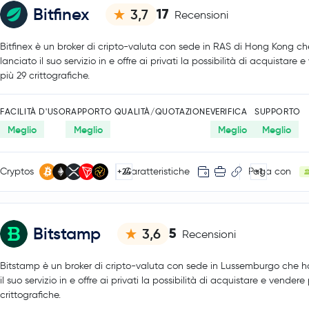
Bitfinex
17
3,7
Recensioni
Bitfinex è un broker di cripto-valuta con sede in RAS di Hong Kong c
lanciato il suo servizio in e offre ai privati la possibilità di acquistare 
più 29 crittografiche.
FACILITÀ D'USO
RAPPORTO QUALITÀ/QUOTAZIONE
VERIFICA
SUPPORTO
Meglio
Meglio
Meglio
Meglio
Cryptos
Caratteristiche
Paga con
+24
+1
Bitstamp
5
3,6
Recensioni
Bitstamp è un broker di cripto-valuta con sede in Lussemburgo che h
il suo servizio in e offre ai privati la possibilità di acquistare e vendere
crittografiche.