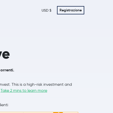
Registrazione
USD $
ve
orrenti.
nvest. This is a high‑risk investment and
.
Take 2 mins to learn more
ienti