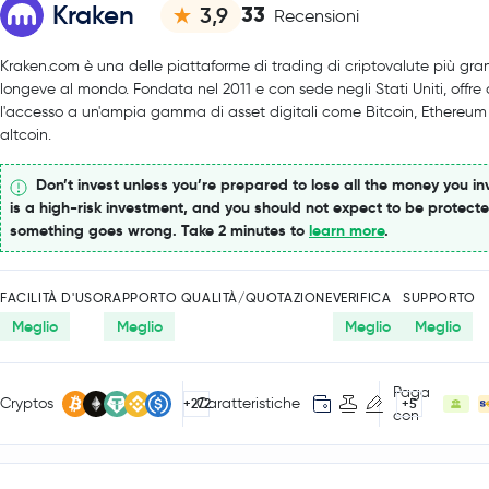
Kraken
33
3,9
Recensioni
Kraken.com è una delle piattaforme di trading di criptovalute più gra
longeve al mondo. Fondata nel 2011 e con sede negli Stati Uniti, offre a
l'accesso a un'ampia gamma di asset digitali come Bitcoin, Ethereum
altcoin.
Don’t invest unless you’re prepared to lose all the money you inv
is a high-risk investment, and you should not expect to be protecte
something goes wrong. Take 2 minutes to
learn more
.
FACILITÀ D'USO
RAPPORTO QUALITÀ/QUOTAZIONE
VERIFICA
SUPPORTO
Meglio
Meglio
Meglio
Meglio
Paga
Cryptos
Caratteristiche
+272
+5
con