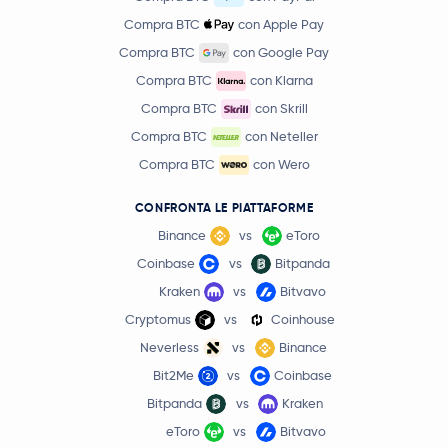
Compra BTC
con Apple Pay
Compra BTC
con Google Pay
Compra BTC
con Klarna
Compra BTC
con Skrill
Compra BTC
con Neteller
Compra BTC
con Wero
CONFRONTA LE PIATTAFORME
Binance
vs
eToro
Coinbase
vs
Bitpanda
Kraken
vs
Bitvavo
Cryptomus
vs
Coinhouse
Neverless
vs
Binance
Bit2Me
vs
Coinbase
Bitpanda
vs
Kraken
eToro
vs
Bitvavo