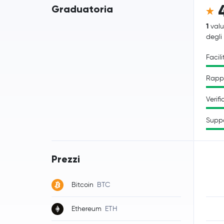
Graduatoria
1
valu
degli
Facili
Rappo
Verifi
Supp
Prezzi
Bitcoin
BTC
Ethereum
ETH