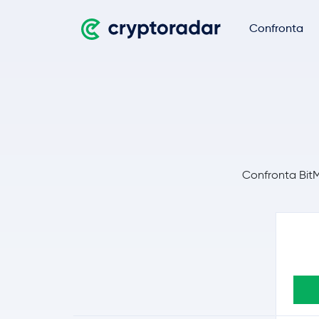
Confronta
Confronta BitME