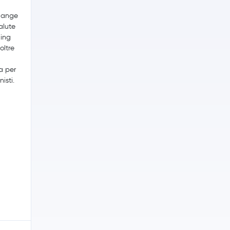
change
alute
ding
oltre
a per
isti.