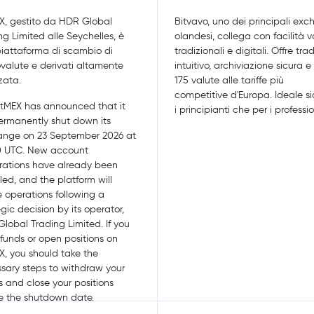
X, gestito da HDR Global
Bitvavo, uno dei principali ex
ng Limited alle Seychelles, è
olandesi, collega con facilità v
iattaforma di scambio di
tradizionali e digitali. Offre tra
ovalute e derivati altamente
intuitivo, archiviazione sicura e 
zata.
175 valute alle tariffe più
competitive d'Europa. Ideale si
tMEX has announced that it
i principianti che per i profession
permanently shut down its
nge on 23 September 2026 at
0 UTC. New account
trations have already been
led, and the platform will
 operations following a
egic decision by its operator,
lobal Trading Limited. If you
funds or open positions on
X, you should take the
sary steps to withdraw your
s and close your positions
e the shutdown date.