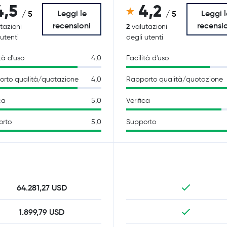
4,5
4,2
Leggi le
Leggi l
/ 5
/ 5
recensioni
recensi
2
tazioni
valutazioni
 utenti
degli utenti
tà d'uso
4,0
Facilità d'uso
rto qualità/quotazione
4,0
Rapporto qualità/quotazione
ca
5,0
Verifica
orto
5,0
Supporto
64.281,27 USD
1.899,79 USD