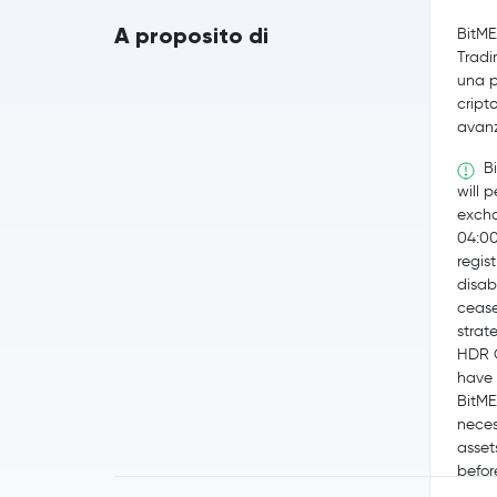
A proposito di
BitME
Tradi
una p
cript
avan
Bi
will 
excha
04:0
regis
disab
cease
strat
HDR G
have 
BitME
neces
asset
befor