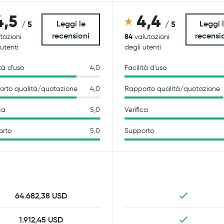
4,5
4,4
Leggi le
Leggi 
/ 5
/ 5
recensioni
recensi
84
tazioni
valutazioni
 utenti
degli utenti
tà d'uso
4,0
Facilità d'uso
rto qualità/quotazione
4,0
Rapporto qualità/quotazione
ca
5,0
Verifica
orto
5,0
Supporto
64.682,38 USD
1.912,45 USD