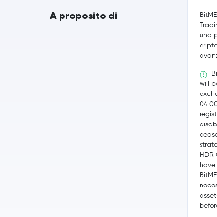
A proposito di
BitME
Tradi
una p
cript
avan
Bi
will 
excha
04:0
regis
disab
cease
strat
HDR G
have 
BitME
neces
asset
befor