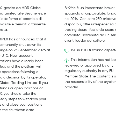
X, gestito da HDR Global
Bit2Me è un importante broker
ng Limited alle Seychelles, è
spagnolo di criptovalute, fond
iattaforma di scambio di
nel 2014. Con oltre 230 criptov
ovalute e derivati altamente
disponibili, offre un'esperienza 
zata.
trading sicura, facile da usare 
completa, sostenuta da un serv
tMEX has announced that it
clienti leader del settore.
permanently shut down its
15€ in BTC ti stanno aspet
nge on 23 September 2026 at
0 UTC. New account
This information has not b
trations have already been
reviewed or approved by any
led, and the platform will
regulatory authority in any EU
 operations following a
Member State. The content is s
egic decision by its operator,
the responsibility of the crypto
lobal Trading Limited. If you
provider.
funds or open positions on
X, you should take the
sary steps to withdraw your
s and close your positions
e the shutdown date.