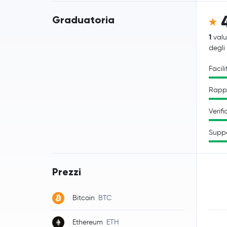
Graduatoria
1
valu
degli
Facili
Rappo
Verifi
Supp
Prezzi
Bitcoin
BTC
Ethereum
ETH