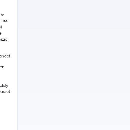
ato
alute
di
e
izio
tando!
een
olely
-asset