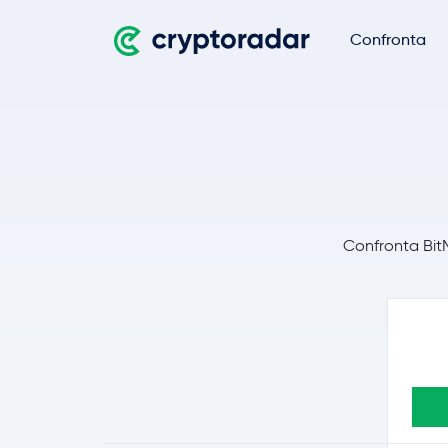
Confronta
Confronta BitM