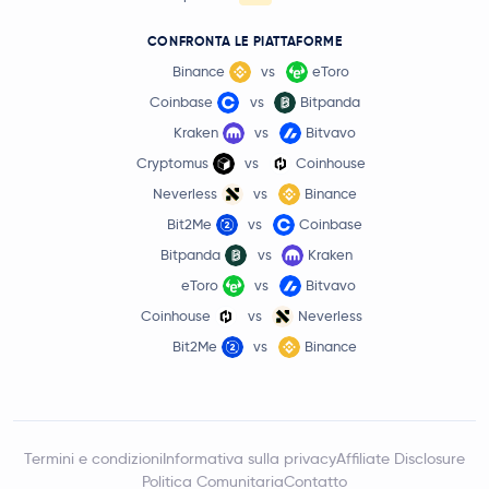
CONFRONTA LE PIATTAFORME
Binance
vs
eToro
Coinbase
vs
Bitpanda
Kraken
vs
Bitvavo
Cryptomus
vs
Coinhouse
Neverless
vs
Binance
Bit2Me
vs
Coinbase
Bitpanda
vs
Kraken
eToro
vs
Bitvavo
Coinhouse
vs
Neverless
Bit2Me
vs
Binance
Termini e condizioni
Informativa sulla privacy
Affiliate Disclosure
Politica Comunitaria
Contatto