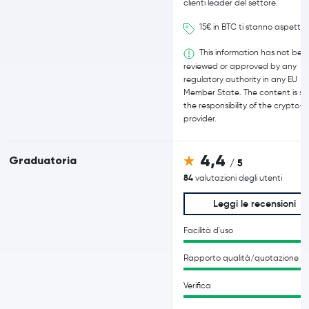
clienti leader del settore.
15€ in BTC ti stanno aspetta
This information has not bee
reviewed or approved by any
regulatory authority in any EU
Member State. The content is sol
the responsibility of the crypto-
provider.
4,4
Graduatoria
/ 5
84
valutazioni degli utenti
Leggi le recensioni
Facilità d'uso
Rapporto qualità/quotazione
Verifica