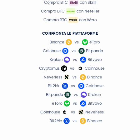
Compra BTC
con Skrill
Compra BTC
con Neteller
Compra BTC
con Wero
CONFRONTA LE PIATTAFORME
Binance
vs
eToro
Coinbase
vs
Bitpanda
Kraken
vs
Bitvavo
Cryptomus
vs
Coinhouse
Neverless
vs
Binance
Bit2Me
vs
Coinbase
Bitpanda
vs
Kraken
eToro
vs
Bitvavo
Coinhouse
vs
Neverless
Bit2Me
vs
Binance