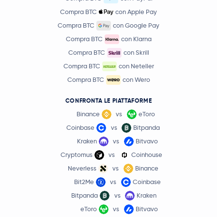
Compra BTC
con Apple Pay
Compra BTC
con Google Pay
Compra BTC
con Klarna
Compra BTC
con Skrill
Compra BTC
con Neteller
Compra BTC
con Wero
CONFRONTA LE PIATTAFORME
Binance
vs
eToro
Coinbase
vs
Bitpanda
Kraken
vs
Bitvavo
Cryptomus
vs
Coinhouse
Neverless
vs
Binance
Bit2Me
vs
Coinbase
Bitpanda
vs
Kraken
eToro
vs
Bitvavo