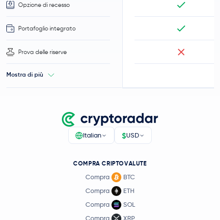
Opzione di recesso
Portafoglio integrato
Prova delle riserve
Mostra di più
$
Italian
USD
COMPRA CRIPTOVALUTE
Compra
BTC
Compra
ETH
Compra
SOL
Compra
XRP