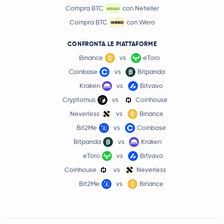
Compra BTC
con Neteller
Compra BTC
con Wero
CONFRONTA LE PIATTAFORME
Binance
vs
eToro
Coinbase
vs
Bitpanda
Kraken
vs
Bitvavo
Cryptomus
vs
Coinhouse
Neverless
vs
Binance
Bit2Me
vs
Coinbase
Bitpanda
vs
Kraken
eToro
vs
Bitvavo
Coinhouse
vs
Neverless
Bit2Me
vs
Binance