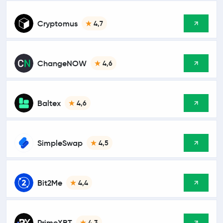
Cryptomus
4,7
ChangeNOW
4,6
Baltex
4,6
SimpleSwap
4,5
Bit2Me
4,4
PrimeXBT
4,3