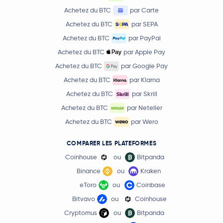
Achetez du BTC
par Carte
Achetez du BTC
par SEPA
Achetez du BTC
par PayPal
Achetez du BTC
par Apple Pay
Achetez du BTC
par Google Pay
Achetez du BTC
par Klarna
Achetez du BTC
par Skrill
Achetez du BTC
par Neteller
Achetez du BTC
par Wero
COMPARER LES PLATEFORMES
Coinhouse
ou
Bitpanda
Binance
ou
Kraken
eToro
ou
Coinbase
Bitvavo
ou
Coinhouse
Cryptomus
ou
Bitpanda