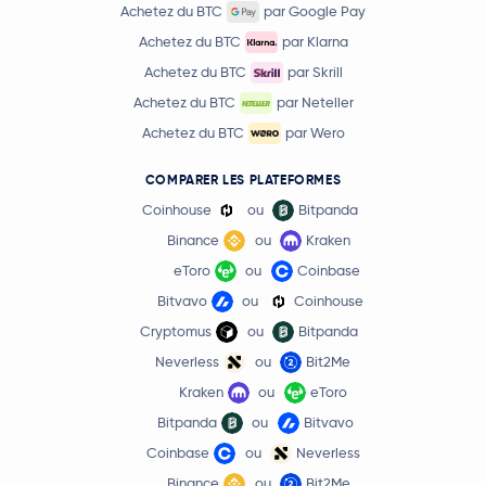
Achetez du BTC
par Google Pay
Achetez du BTC
par Klarna
Achetez du BTC
par Skrill
Achetez du BTC
par Neteller
Achetez du BTC
par Wero
COMPARER LES PLATEFORMES
Coinhouse
ou
Bitpanda
Binance
ou
Kraken
eToro
ou
Coinbase
Bitvavo
ou
Coinhouse
Cryptomus
ou
Bitpanda
Neverless
ou
Bit2Me
Kraken
ou
eToro
Bitpanda
ou
Bitvavo
Coinbase
ou
Neverless
Binance
ou
Bit2Me