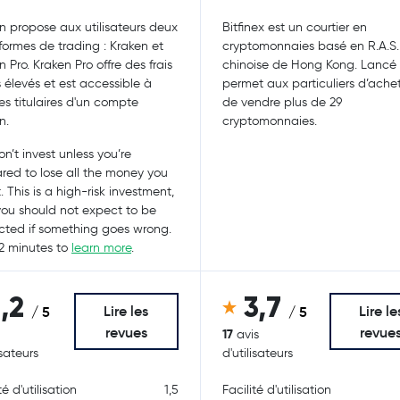
n propose aux utilisateurs deux
Bitfinex est un courtier en
formes de trading : Kraken et
cryptomonnaies basé en R.A.S.
n Pro. Kraken Pro offre des frais
chinoise de Hong Kong. Lancé e
 élevés et est accessible à
permet aux particuliers d’achet
les titulaires d'un compte
de vendre plus de 29
n.
cryptomonnaies.
n’t invest unless you’re
red to lose all the money you
. This is a high-risk investment,
ou should not expect to be
cted if something goes wrong.
2 minutes to
learn more
.
1,2
3,7
Lire les
Lire le
/ 5
/ 5
revues
revue
17
avis
isateurs
d'utilisateurs
té d'utilisation
1,5
Facilité d'utilisation