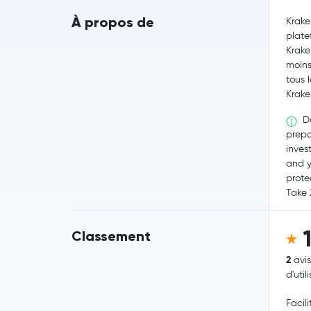
À propos de
Krake
plate
Krake
moins
tous 
Krake
Do
prepa
invest
and y
prote
Take 
Classement
2
avis
d'util
Facili