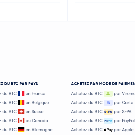
Z DU BTC PAR PAYS
ACHETEZ PAR MODE DE PAIEME
z du BTC
en France
Achetez du BTC
par Virem
z du BTC
en Belgique
Achetez du BTC
par Carte
z du BTC
en Suisse
Achetez du BTC
par SEPA
z du BTC
au Canada
Achetez du BTC
par PayPal
z du BTC
en Allemagne
Achetez du BTC
par Apple