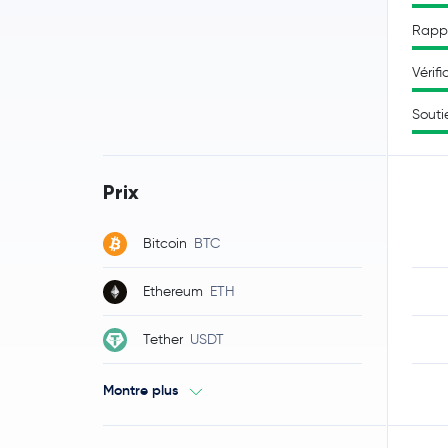
Rappo
Vérifi
Souti
Prix
Bitcoin
BTC
Ethereum
ETH
Tether
USDT
Montre plus