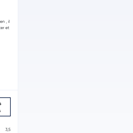
n , il
er et
s
s
3,5