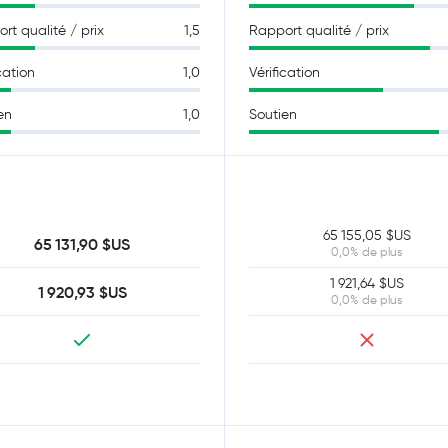
rt qualité / prix
1,5
Rapport qualité / prix
cation
1,0
Vérification
en
1,0
Soutien
65 155,05 $US
65 131,90 $US
0,0% de plus
1 921,64 $US
1 920,93 $US
0,0% de plus