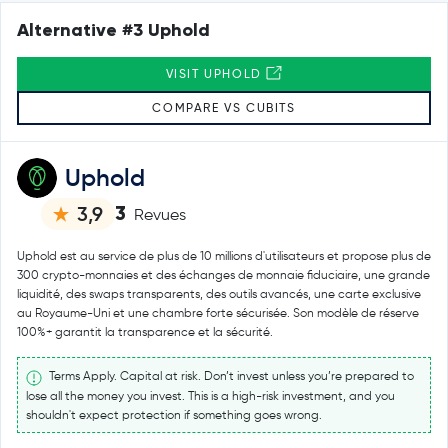
Alternative #3 Uphold
VISIT UPHOLD
COMPARE VS CUBITS
Uphold
3
3,9
Revues
Uphold est au service de plus de 10 millions d'utilisateurs et propose plus de
300 crypto-monnaies et des échanges de monnaie fiduciaire, une grande
liquidité, des swaps transparents, des outils avancés, une carte exclusive
au Royaume-Uni et une chambre forte sécurisée. Son modèle de réserve
100%+ garantit la transparence et la sécurité.
Terms Apply. Capital at risk. Don’t invest unless you’re prepared to
lose all the money you invest. This is a high-risk investment, and you
shouldn't expect protection if something goes wrong.