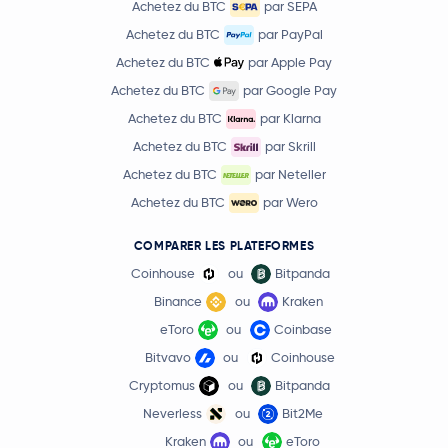
Achetez du BTC
par SEPA
Achetez du BTC
par PayPal
Achetez du BTC
par Apple Pay
Achetez du BTC
par Google Pay
Achetez du BTC
par Klarna
Achetez du BTC
par Skrill
Achetez du BTC
par Neteller
Achetez du BTC
par Wero
COMPARER LES PLATEFORMES
Coinhouse
ou
Bitpanda
Binance
ou
Kraken
eToro
ou
Coinbase
Bitvavo
ou
Coinhouse
Cryptomus
ou
Bitpanda
Neverless
ou
Bit2Me
Kraken
ou
eToro