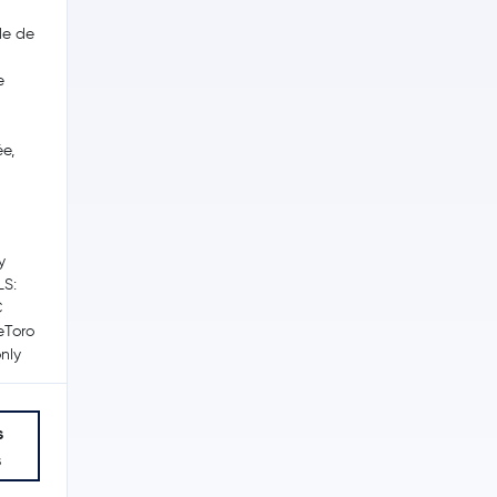
le de
e
ée,
y
LS:
C
 eToro
nly
s
s