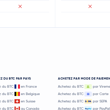
Z DU BTC PAR PAYS
ACHETEZ PAR MODE DE PAIEME
z du BTC
en France
Achetez du BTC
par Virem
z du BTC
en Belgique
Achetez du BTC
par Carte
z du BTC
en Suisse
Achetez du BTC
par SEPA
z du BTC
au Canada
Achetez du BTC
par PayPal