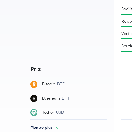
Facili
Rappo
Vérifi
Souti
Prix
Bitcoin
BTC
Ethereum
ETH
Tether
USDT
Montre plus