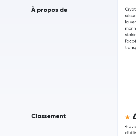
À propos de
Crypt
sécur
la ve
monna
staki
l'acc
trans
Classement
4
avi
d'util