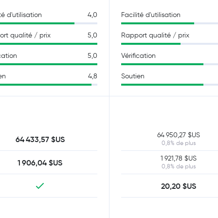
té d'utilisation
4,0
Facilité d'utilisation
rt qualité / prix
5,0
Rapport qualité / prix
cation
5,0
Vérification
en
4,8
Soutien
64 950,27 $US
64 433,57 $US
0,8% de plus
1 921,78 $US
1 906,04 $US
0,8% de plus
20,20 $US