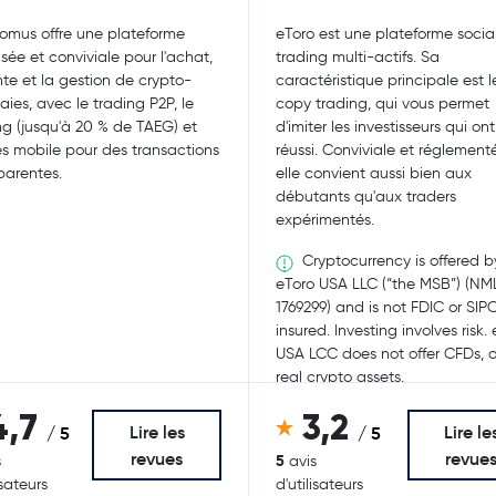
omus offre une plateforme
eToro est une plateforme socia
isée et conviviale pour l'achat,
trading multi-actifs. Sa
nte et la gestion de crypto-
caractéristique principale est l
ies, avec le trading P2P, le
copy trading, qui vous permet
ng (jusqu'à 20 % de TAEG) et
d'imiter les investisseurs qui ont
ès mobile pour des transactions
réussi. Conviviale et réglement
parentes.
elle convient aussi bien aux
débutants qu'aux traders
expérimentés.
Cryptocurrency is offered b
eToro USA LLC (“the MSB”) (NM
1769299) and is not FDIC or SIP
insured. Investing involves risk.
USA LCC does not offer CFDs, o
real crypto assets.
4,7
3,2
Lire les
Lire le
/ 5
/ 5
revues
revue
5
s
avis
isateurs
d'utilisateurs