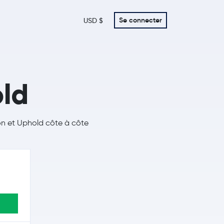
Se connecter
USD $
old
con et Uphold côte à côte