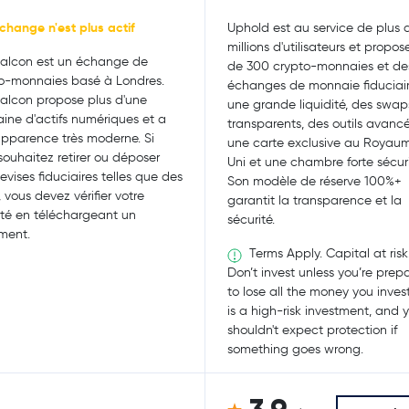
change n'est plus actif
Uphold est au service de plus 
millions d'utilisateurs et propos
alcon est un échange de
de 300 crypto-monnaies et de
o-monnaies basé à Londres.
échanges de monnaie fiduciair
alcon propose plus d'une
une grande liquidité, des swap
ine d'actifs numériques et a
transparents, des outils avancé
pparence très moderne. Si
une carte exclusive au Royau
souhaitez retirer ou déposer
Uni et une chambre forte sécur
evises fiduciaires telles que des
Son modèle de réserve 100%+
, vous devez vérifier votre
garantit la transparence et la
ité en téléchargeant un
sécurité.
ment.
Terms Apply. Capital at risk
Don’t invest unless you’re prep
to lose all the money you invest
is a high-risk investment, and 
shouldn't expect protection if
something goes wrong.