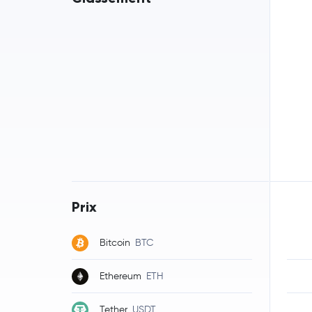
Prix
Bitcoin
BTC
Ethereum
ETH
Tether
USDT