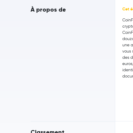
À propos de
Cet é
CoinF
crypt
CoinF
douza
une a
vous 
des d
euros
ident
docu
Classement