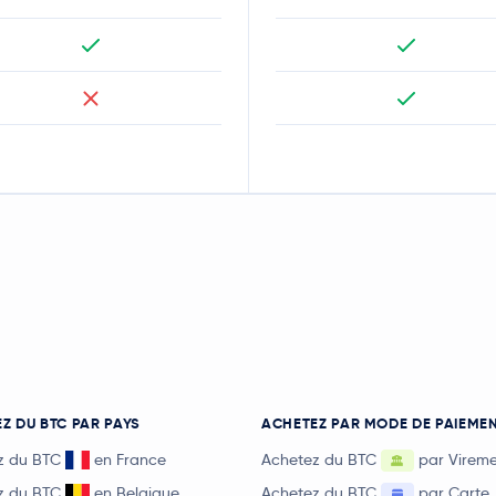
Z DU BTC PAR PAYS
ACHETEZ PAR MODE DE PAIEME
z du BTC
en France
Achetez du BTC
par Virem
z du BTC
en Belgique
Achetez du BTC
par Carte