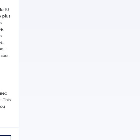
de 10
e plus
s
e,
s
s,
me-
isée.
.
ared
. This
you