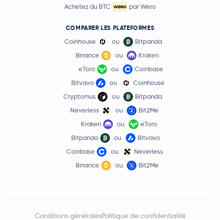
Achetez du BTC
par Wero
COMPARER LES PLATEFORMES
Coinhouse
ou
Bitpanda
Binance
ou
Kraken
eToro
ou
Coinbase
Bitvavo
ou
Coinhouse
Cryptomus
ou
Bitpanda
Neverless
ou
Bit2Me
Kraken
ou
eToro
Bitpanda
ou
Bitvavo
Coinbase
ou
Neverless
Binance
ou
Bit2Me
Conditions générales
Politique de confidentialité