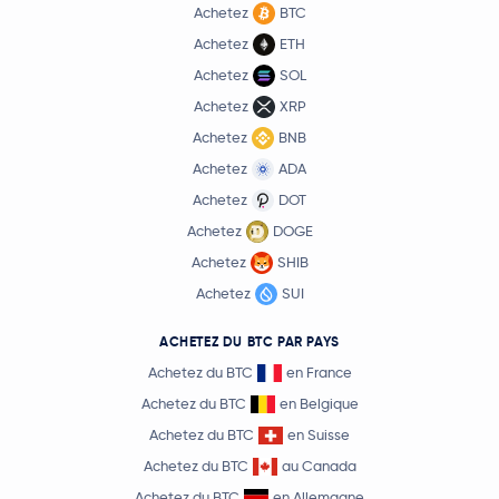
Achetez
BTC
Achetez
ETH
Achetez
SOL
Achetez
XRP
Achetez
BNB
Achetez
ADA
Achetez
DOT
Achetez
DOGE
Achetez
SHIB
Achetez
SUI
ACHETEZ DU BTC PAR PAYS
Achetez du BTC
en France
Achetez du BTC
en Belgique
Achetez du BTC
en Suisse
Achetez du BTC
au Canada
Achetez du BTC
en Allemagne