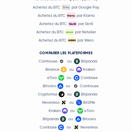
Achetez du BTC
par Google Pay
Achetez du BTC
par Klarna
Achetez du BTC
par Skrill
Achetez du BTC
par Neteller
Achetez du BTC
par Wero
COMPARER LES PLATEFORMES
Coinhouse
ou
Bitpanda
Binance
ou
Kraken
eToro
ou
Coinbase
Bitvavo
ou
Coinhouse
Cryptomus
ou
Bitpanda
Neverless
ou
Bit2Me
Kraken
ou
eToro
Bitpanda
ou
Bitvavo
Coinbase
ou
Neverless