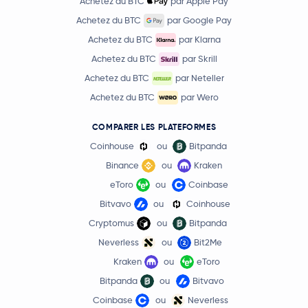
Achetez du BTC
par Apple Pay
Achetez du BTC
par Google Pay
Achetez du BTC
par Klarna
Achetez du BTC
par Skrill
Achetez du BTC
par Neteller
Achetez du BTC
par Wero
COMPARER LES PLATEFORMES
Coinhouse
ou
Bitpanda
Binance
ou
Kraken
eToro
ou
Coinbase
Bitvavo
ou
Coinhouse
Cryptomus
ou
Bitpanda
Neverless
ou
Bit2Me
Kraken
ou
eToro
Bitpanda
ou
Bitvavo
Coinbase
ou
Neverless