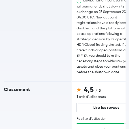
BitMEX has announced that 
will permanently shut down its
exchange on 23 September 2026
04:00 UTC. New account
registrations have already been
disabled, and the platform will
cease operations following a
strategic decision by its operator
HDR Global Trading Limited. If yo
have funds or open positions on
BitMEX, you should take the
necessary steps to withdraw you
assets and close your positions
before the shutdown date.
4,5
Classement
/ 5
1
avis d'utilisateurs
Lire les revues
Facilité d'utilisation