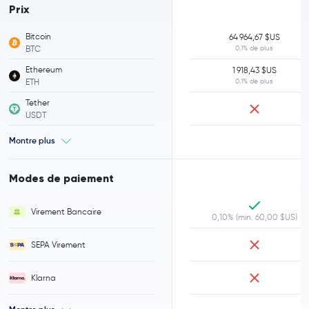
Prix
Bitcoin
64 964,67 $US
BTC
0,1% de plus
Ethereum
1 918,43 $US
ETH
0,1% de plus
Tether
USDT
Montre plus
Modes de paiement
Virement Bancaire
0,10% (min. 60,00 $US)
SEPA Virement
Klarna