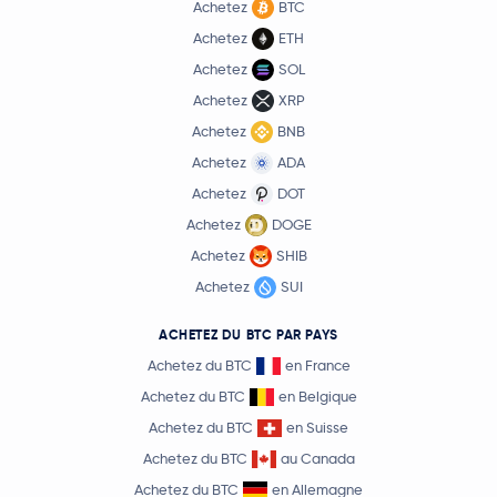
Achetez
BTC
Achetez
ETH
Achetez
SOL
Achetez
XRP
Achetez
BNB
Achetez
ADA
Achetez
DOT
Achetez
DOGE
Achetez
SHIB
Achetez
SUI
ACHETEZ DU BTC PAR PAYS
Achetez du BTC
en France
Achetez du BTC
en Belgique
Achetez du BTC
en Suisse
Achetez du BTC
au Canada
Achetez du BTC
en Allemagne