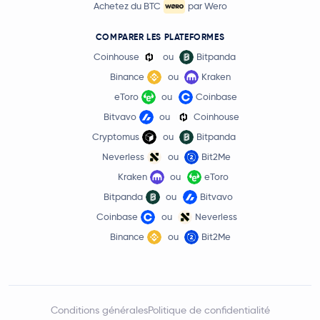
Achetez du BTC
par Wero
COMPARER LES PLATEFORMES
Coinhouse
ou
Bitpanda
Binance
ou
Kraken
eToro
ou
Coinbase
Bitvavo
ou
Coinhouse
Cryptomus
ou
Bitpanda
Neverless
ou
Bit2Me
Kraken
ou
eToro
Bitpanda
ou
Bitvavo
Coinbase
ou
Neverless
Binance
ou
Bit2Me
Conditions générales
Politique de confidentialité