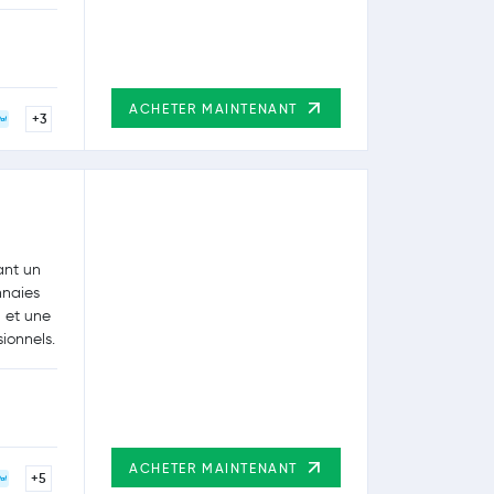
ACHETER MAINTENANT
+3
ant un
nnaies
 et une
ionnels.
ACHETER MAINTENANT
+5