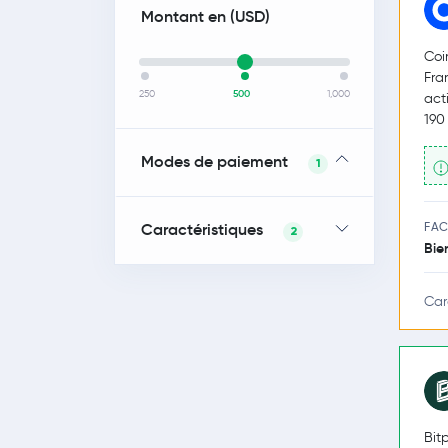
Montant en (
USD
)
Coi
Fra
250
500
1,000
act
190
Modes de paiement
1
Caractéristiques
FAC
2
Bie
Car
Bit