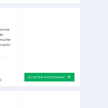
onnaie.
tés
nsulter
 crypto-
ACHETER MAINTENANT