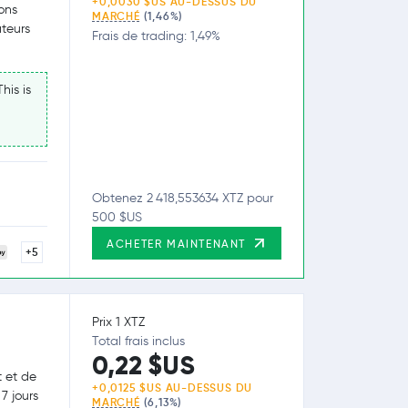
+0,0030 $US AU-DESSUS DU
ons
MARCHÉ
(1,46%)
ateurs
Frais de trading: 1,49%
his is
Obtenez 2 418,553634 XTZ pour
500 $US
ACHETER MAINTENANT
+5
Prix 1 XTZ
Total frais inclus
0,22 $US
t et de
+0,0125 $US AU-DESSUS DU
7 jours
MARCHÉ
(6,13%)