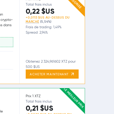
SPONSORISÉ
Total frais inclus
0,22 $US
an
+0,0113 $US AU-DESSUS DU
 crypto-
MARCHÉ
(5,54%)
ns dans
Frais de trading: 1,49%
Spread: 2,94%
Obtenez 2 324,961602 XTZ pour
500 $US
ACHETER MAINTENANT
LE MEILLEUR PRIX
Prix 1 XTZ
Total frais inclus
0,21 $US
le