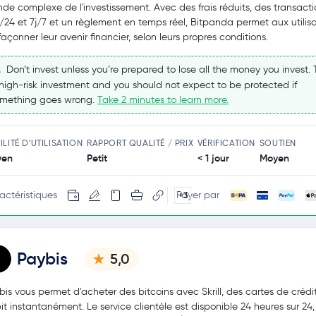
de complexe de l'investissement. Avec des frais réduits, des transacti
/24 et 7j/7 et un règlement en temps réel, Bitpanda permet aux utilis
façonner leur avenir financier, selon leurs propres conditions.
Don’t invest unless you’re prepared to lose all the money you invest. T
high-risk investment and you should not expect to be protected if
mething goes wrong.
Take 2 minutes to learn more.
ILITÉ D'UTILISATION
RAPPORT QUALITÉ / PRIX
VÉRIFICATION
SOUTIEN
yen
Petit
< 1 jour
Moyen
actéristiques
Payer par
+3
Paybis
5,0
bis vous permet d'acheter des bitcoins avec Skrill, des cartes de crédi
it instantanément. Le service clientèle est disponible 24 heures sur 24, 