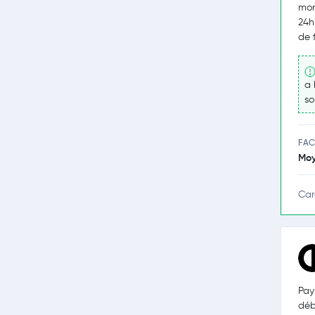
mon
24h
de 
a 
so
FAC
Mo
Car
Pay
déb