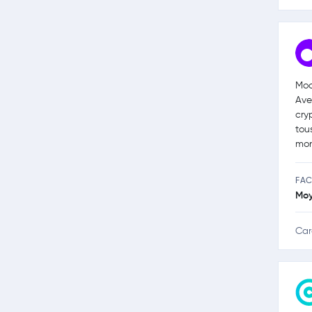
Moo
Ave
cry
tou
mon
FAC
Mo
Car