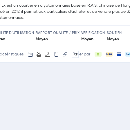
nEx est un courtier en cryptomonnaies basé en R.A.S. chinoise de Hon
cé en 2017, il permet aux particuliers d’acheter et de vendre plus de 3
ptomonnaies.
ILITÉ D'UTILISATION
RAPPORT QUALITÉ / PRIX
VÉRIFICATION
SOUTIEN
yen
Moyen
Moyen
Moyen
actéristiques
Payer par
+1