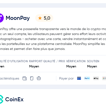
MoonPay
5,0
nPay offre une passerelle transparente vers le monde de la crypto-m
c un seul compte, les utilisateurs peuvent gérer sans effort leurs activi
ptographiques - acheter avec une carte, vendre instantanément et co
s les portefeuilles sur une plateforme centralisée. MoonPay simplifie les
naies et permet d'en faire plus que jamais.
ILITÉ D'UTILISATION
RAPPORT QUALITÉ / PRIX
VÉRIFICATION
SOUTIEN
yen
Moyen
Moyen
Moyen
actéristiques
Payer par
CoinEx