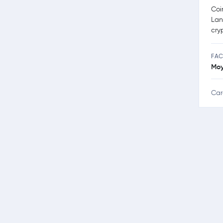
Coi
Lan
cry
FAC
Mo
Car