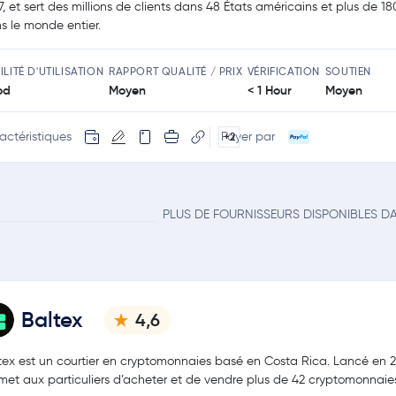
 7, et sert des millions de clients dans 48 États américains et plus de 1
s le monde entier.
ILITÉ D'UTILISATION
RAPPORT QUALITÉ / PRIX
VÉRIFICATION
SOUTIEN
od
Moyen
< 1 Hour
Moyen
actéristiques
Payer par
+2
PLUS DE FOURNISSEURS DISPONIBLES D
Baltex
4,6
tex est un courtier en cryptomonnaies basé en Costa Rica. Lancé en 20
met aux particuliers d’acheter et de vendre plus de 42 cryptomonnaie