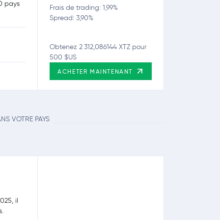
80 pays
Frais de trading: 1,99%
Spread: 3,90%
Obtenez 2 312,086144 XTZ pour
500 $US
ACHETER MAINTENANT
ANS VOTRE PAYS
25, il
s.