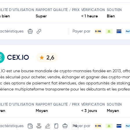
ILITÉ D'UTILISATION
RAPPORT QUALITÉ / PRIX
VÉRIFICATION
SOUTIEN
s bien
Super
< 1 heure
Bien
actéristiques
Payer par
CEX.IO
2,6
.IO est une bourse mondiale de crypto-monnaies fondée en 2013, offr
ès sécurisé pour acheter, vendre, échanger et gagner des crypto-mo
c des options de paiement fiat étendues, des opportunités de staking
érience multiplateforme transparente pour les débutants et les profess
ILITÉ D'UTILISATION
RAPPORT QUALITÉ / PRIX
VÉRIFICATION
SOUTIEN
yen
Moyen
< 3 jours
Moyen
actéristiques
Payer par
+4