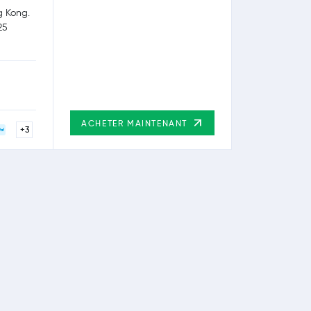
g Kong.
25
ACHETER MAINTENANT
+3