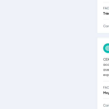
FAC
Trè
Car
CEX
acc
ave
exp
FAC
Mo
Car