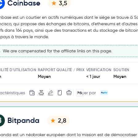
Coinbase
3,5
nbase est un courtier en actifs numériques dont le siège se trouve à S
ncisco, qui propose des échanges de bitcoins, d'ethereums et d'autres
ifs dans 164 pays, ainsi que des transactions et du stockage de bitcoi
 pays à travers le monde.
We are compensated for the affiliate links on this page.
ILITÉ D'UTILISATION
RAPPORT QUALITÉ / PRIX
VÉRIFICATION
SOUTIEN
n
Moyen
< 1 jour
Moyen
actéristiques
Payer par
+4
Bitpanda
2,8
panda est un néobroker européen dont la mission est de démocratiser 