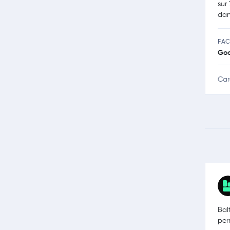
sur
dan
FAC
Go
Car
Bal
per