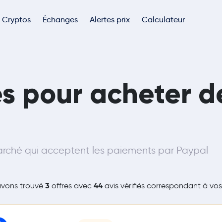
Cryptos
Échanges
Alertes prix
Calculateur
tes pour acheter d
rché qui acceptent les paiements par Paypal
3
44
avons trouvé
offres avec
avis vérifiés correspondant à vos 