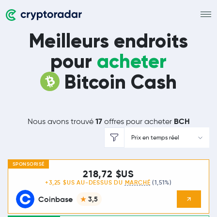
Meilleurs endroits
pour
acheter
Bitcoin Cash
17
BCH
Nous avons trouvé
offres pour acheter
Prix en temps réel
SPONSORISÉ
218,72 $US
+3,25 $US AU-DESSUS DU
MARCHÉ
(1,51%)
Coinbase
3,5