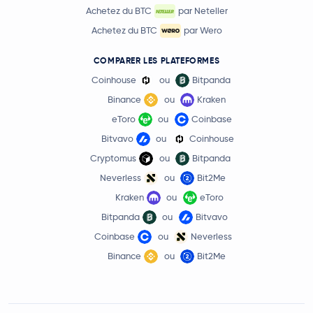
Achetez du BTC
par Neteller
Achetez du BTC
par Wero
COMPARER LES PLATEFORMES
Coinhouse
ou
Bitpanda
Binance
ou
Kraken
eToro
ou
Coinbase
Bitvavo
ou
Coinhouse
Cryptomus
ou
Bitpanda
Neverless
ou
Bit2Me
Kraken
ou
eToro
Bitpanda
ou
Bitvavo
Coinbase
ou
Neverless
Binance
ou
Bit2Me