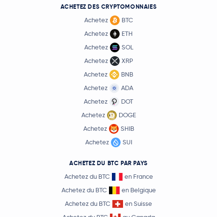
ACHETEZ DES CRYPTOMONNAIES
Achetez
BTC
Achetez
ETH
Achetez
SOL
Achetez
XRP
Achetez
BNB
Achetez
ADA
Achetez
DOT
Achetez
DOGE
Achetez
SHIB
Achetez
SUI
ACHETEZ DU BTC PAR PAYS
Achetez du BTC
en France
Achetez du BTC
en Belgique
Achetez du BTC
en Suisse