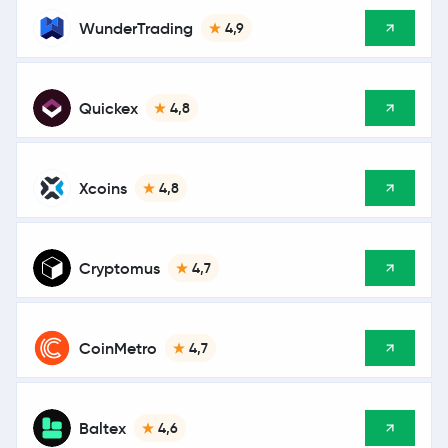
WunderTrading
4,9
Quickex
4,8
Xcoins
4,8
Cryptomus
4,7
CoinMetro
4,7
Baltex
4,6