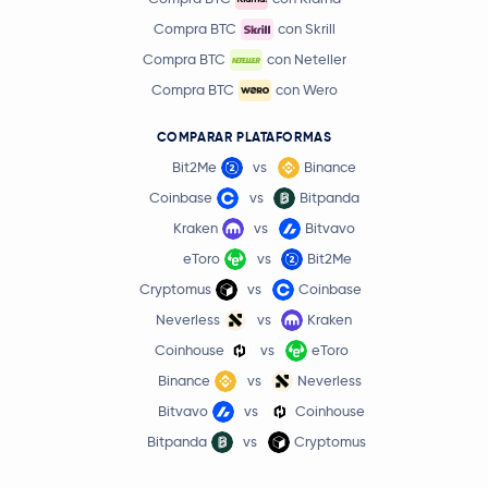
Compra BTC
con Skrill
Compra BTC
con Neteller
Compra BTC
con Wero
COMPARAR PLATAFORMAS
Bit2Me
vs
Binance
Coinbase
vs
Bitpanda
Kraken
vs
Bitvavo
eToro
vs
Bit2Me
Cryptomus
vs
Coinbase
Neverless
vs
Kraken
Coinhouse
vs
eToro
Binance
vs
Neverless
Bitvavo
vs
Coinhouse
Bitpanda
vs
Cryptomus