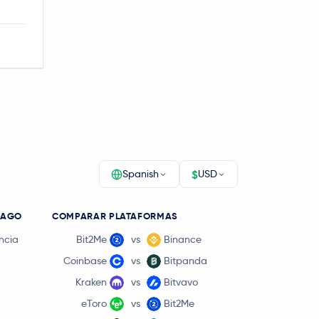
$
Spanish
USD
PAGO
COMPARAR PLATAFORMAS
ncia
Bit2Me
vs
Binance
Coinbase
vs
Bitpanda
Kraken
vs
Bitvavo
eToro
vs
Bit2Me