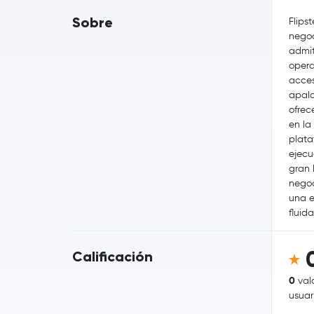
Sobre
Flips
nego
admit
opera
acces
apala
ofrec
en la
plata
ejecu
gran 
negoc
una e
fluida
Calificación
0
val
usuar