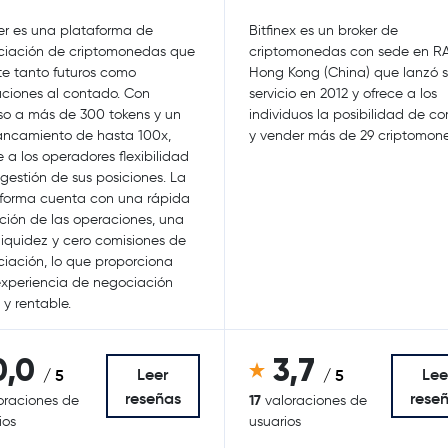
ter es una plataforma de
Bitfinex es un broker de
ciación de criptomonedas que
criptomonedas con sede en R
e tanto futuros como
Hong Kong (China) que lanzó 
ciones al contado. Con
servicio en 2012 y ofrece a los
o a más de 300 tokens y un
individuos la posibilidad de c
ncamiento de hasta 100x,
y vender más de 29 criptomon
e a los operadores flexibilidad
 gestión de sus posiciones. La
forma cuenta con una rápida
ción de las operaciones, una
liquidez y cero comisiones de
iación, lo que proporciona
xperiencia de negociación
 y rentable.
0,0
3,7
Leer
Lee
/ 5
/ 5
reseñas
rese
17
oraciones de
valoraciones de
ios
usuarios