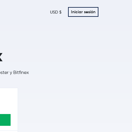
Iniciar sesión
USD $
x
ter y Bitfinex