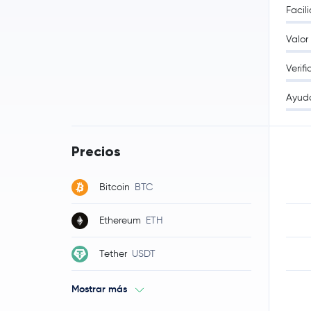
Facil
Valor
Verif
Ayud
Precios
Bitcoin
BTC
Ethereum
ETH
Tether
USDT
Mostrar más