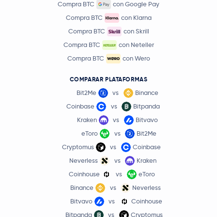
Compra BTC
con Google Pay
Compra BTC
con Klarna
Compra BTC
con Skrill
Compra BTC
con Neteller
Compra BTC
con Wero
COMPARAR PLATAFORMAS
Bit2Me
vs
Binance
Coinbase
vs
Bitpanda
Kraken
vs
Bitvavo
eToro
vs
Bit2Me
Cryptomus
vs
Coinbase
Neverless
vs
Kraken
Coinhouse
vs
eToro
Binance
vs
Neverless
Bitvavo
vs
Coinhouse
Bitpanda
vs
Cryptomus