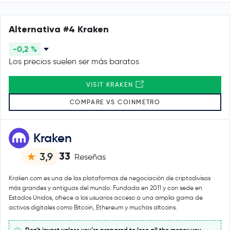
Alternativa #4 Kraken
-0,2 %
Los precios suelen ser más baratos
VISIT KRAKEN
COMPARE VS COINMETRO
Kraken
33
3,9
Reseñas
Kraken.com es una de las plataformas de negociación de criptodivisas
más grandes y antiguas del mundo. Fundada en 2011 y con sede en
Estados Unidos, ofrece a los usuarios acceso a una amplia gama de
activos digitales como Bitcoin, Ethereum y muchas altcoins.
Don’t invest unless you’re prepared to lose all the money you