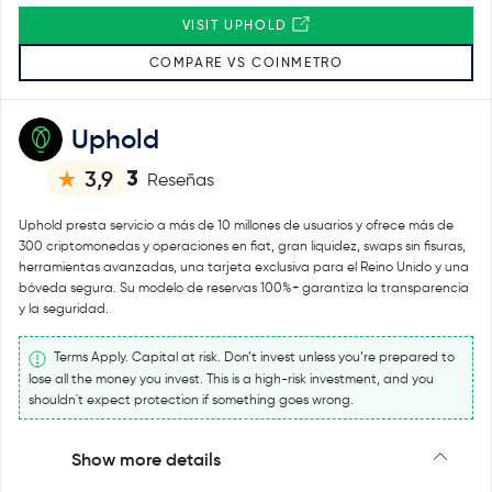
VISIT UPHOLD
COMPARE VS COINMETRO
Uphold
3
3,9
Reseñas
Uphold presta servicio a más de 10 millones de usuarios y ofrece más de
300 criptomonedas y operaciones en fiat, gran liquidez, swaps sin fisuras,
herramientas avanzadas, una tarjeta exclusiva para el Reino Unido y una
bóveda segura. Su modelo de reservas 100%+ garantiza la transparencia
y la seguridad.
Terms Apply. Capital at risk. Don’t invest unless you’re prepared to
lose all the money you invest. This is a high-risk investment, and you
shouldn't expect protection if something goes wrong.
Show more details