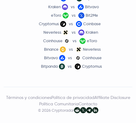
Kraken
vs
Bitvavo
eToro
vs
Bit2Me
Cryptomus
vs
Coinbase
Neverless
vs
Kraken
Coinhouse
vs
eToro
Binance
vs
Neverless
Bitvavo
vs
Coinhouse
Bitpanda
vs
Cryptomus
Términos y condiciones
Política de privacidad
Affiliate Disclosure
Política Comunitaria
Contacto
© 2026 Cryptoradar