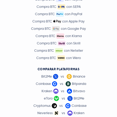
Compra BTC
con SEPA
Compra BTC
con PayPal
Compra BTC
con Apple Pay
Compra BTC
con Google Pay
Compra BTC
con Klarna
Compra BTC
con Skrill
Compra BTC
con Neteller
Compra BTC
con Wero
COMPARAR PLATAFORMAS
Bit2Me
vs
Binance
Coinbase
vs
Bitpanda
Kraken
vs
Bitvavo
eToro
vs
Bit2Me
Cryptomus
vs
Coinbase
Neverless
vs
Kraken