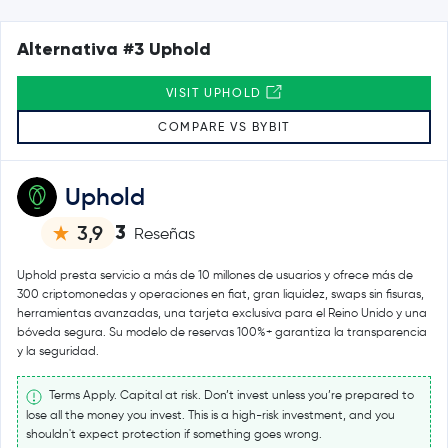
Alternativa #3 Uphold
VISIT UPHOLD
COMPARE VS BYBIT
Uphold
3
3,9
Reseñas
Uphold presta servicio a más de 10 millones de usuarios y ofrece más de
300 criptomonedas y operaciones en fiat, gran liquidez, swaps sin fisuras,
herramientas avanzadas, una tarjeta exclusiva para el Reino Unido y una
bóveda segura. Su modelo de reservas 100%+ garantiza la transparencia
y la seguridad.
Terms Apply. Capital at risk. Don’t invest unless you’re prepared to
lose all the money you invest. This is a high-risk investment, and you
shouldn't expect protection if something goes wrong.