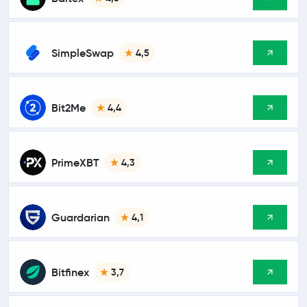
SimpleSwap
4,5
Bit2Me
4,4
PrimeXBT
4,3
Guardarian
4,1
Bitfinex
3,7